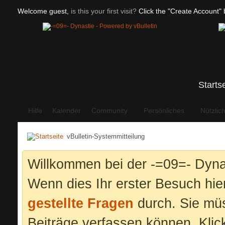
Welcome guest,
is this your first visit?
Click the "Create Account" b
Starts
Hilfe
Kalender
Community
Persönliches
Nützlic
vBulletin-Systemmitteilung
Willkommen bei der -=09=- Dyna
Wenn dies Ihr erster Besuch hier 
gestellte Fragen
durch. Sie mü
Beiträge verfassen können. Klic