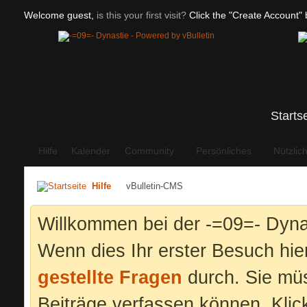
Welcome guest,
is this your first visit?
Click the "Create Account" b
Starts
Hilfe
Kalender
Community
Persönliches
Nützlic
Hilfe
vBulletin-CMS
Willkommen bei der -=09=- Dyna
Wenn dies Ihr erster Besuch hier 
gestellte Fragen
durch. Sie mü
Beiträge verfassen können. Klic