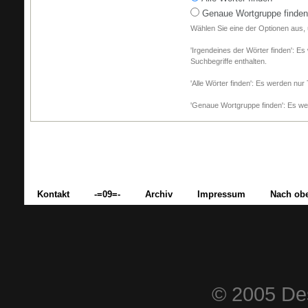
Genaue Wortgruppe finden
Wählen Sie eine der Optionen aus,
'Irgendeines der Wörter finden': Es
Suchbegriffe enthalten.
'Alle Wörter finden': Es werden nur 
'Genaue Wortgruppe finden': Es wer
Kontakt
-=09=-
Archiv
Impressum
Nach ob
© 2005 Des