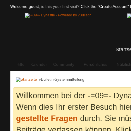
Welcome guest,
is this your first visit?
Click the "Create Account" b
Starts
Hilfe
Kalender
Community
Persönliches
Nützlic
vBulletin-Systemmitteilung
Willkommen bei der -=09=- Dyna
Wenn dies Ihr erster Besuch hier 
gestellte Fragen
durch. Sie mü
Beiträge verfassen können. Klic