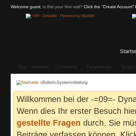
Welcome guest,
is this your first visit?
Click the "Create Account" b
Starts
Hilfe
Kalender
Community
Persönliches
Nützlic
vBulletin-Systemmitteilung
Willkommen bei der -=09=- Dyna
Wenn dies Ihr erster Besuch hier 
gestellte Fragen
durch. Sie mü
Beiträge verfassen können. Klic