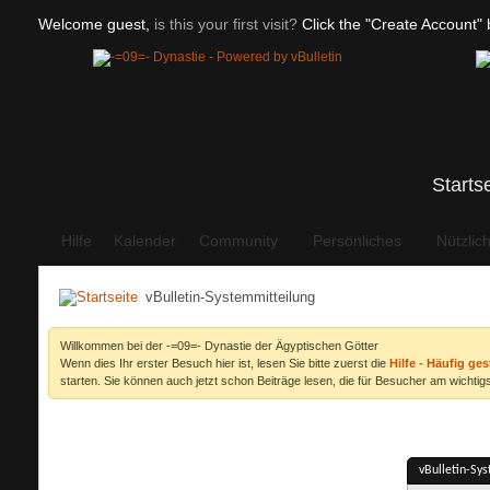
Welcome guest,
is this your first visit?
Click the "Create Account" b
Starts
Hilfe
Kalender
Community
Persönliches
Nützlic
vBulletin-Systemmitteilung
Willkommen bei der -=09=- Dynastie der Ägyptischen Götter
Wenn dies Ihr erster Besuch hier ist, lesen Sie bitte zuerst die
Hilfe - Häufig ges
starten. Sie können auch jetzt schon Beiträge lesen, die für Besucher am wichtigs
vBulletin-Sy