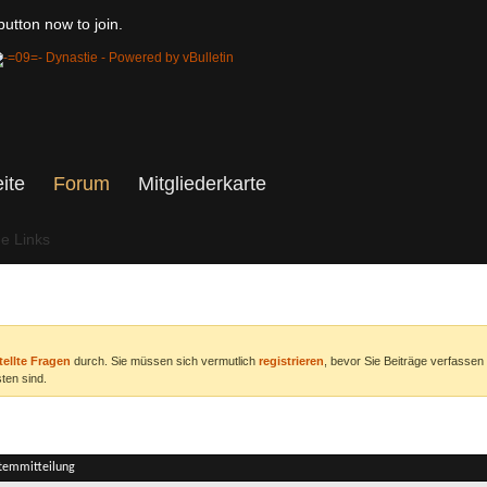
utton now to join.
eite
Forum
Mitgliederkarte
he Links
tellte Fragen
durch. Sie müssen sich vermutlich
registrieren
, bevor Sie Beiträge verfassen
ten sind.
stemmitteilung