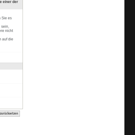
e einer der
n Sie es
 sein,
re nicht
 auf die