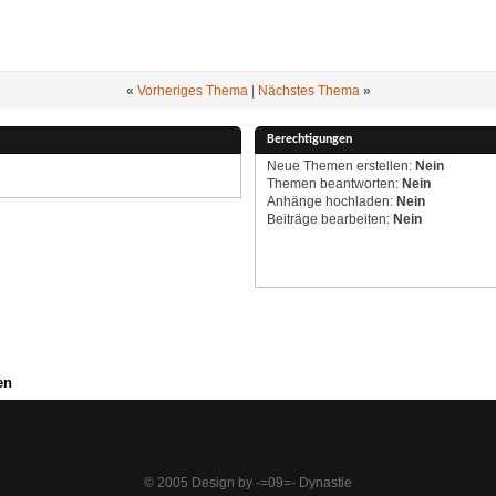
«
Vorheriges Thema
|
Nächstes Thema
»
Berechtigungen
Neue Themen erstellen:
Nein
Themen beantworten:
Nein
Anhänge hochladen:
Nein
Beiträge bearbeiten:
Nein
en
© 2005 Design by -=09=- Dynastie