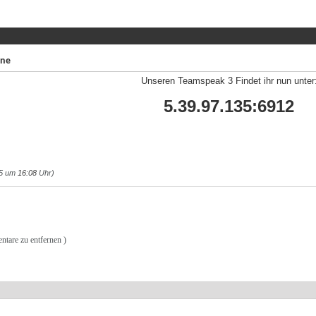
ine
Unseren Teamspeak 3 Findet ihr nun unter
5.39.97.135:6912
15 um
16:08
Uhr)
ntare zu entfernen )