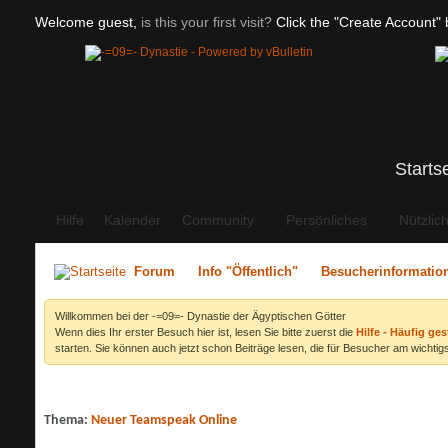
Welcome guest,
is this your first visit?
Click the "Create Account" b
Starts
Hilfe
Kalender
Community
Persönliches
Nützlic
Forum
Info "Öffentlich"
Besucherinformatio
Willkommen bei der -=09=- Dynastie der Ägyptischen Götter
Wenn dies Ihr erster Besuch hier ist, lesen Sie bitte zuerst die
Hilfe - Häufig ges
starten. Sie können auch jetzt schon Beiträge lesen, die für Besucher am wichtigs
Thema:
Neuer Teamspeak Online