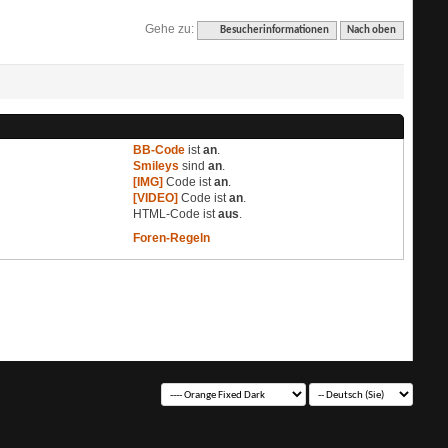
Gehe zu:
Besucherinformationen
Nach oben
BB-Code
ist
an
.
Smileys
sind
an
.
[IMG]
Code ist
an
.
[VIDEO]
Code ist
an
.
HTML-Code ist
aus
.
Foren-Regeln