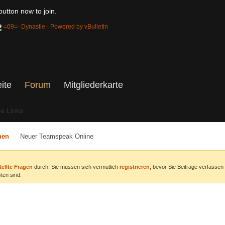
utton now to join.
eite
Forum
Mitgliederkarte
he Links
nen
Neuer Teamspeak Online
tellte Fragen
durch. Sie müssen sich vermutlich
registrieren
, bevor Sie Beiträge verfassen
ten sind.