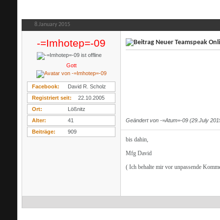
8.January 2015
-=Imhotep=-09
Neuer Teamspeak Onl
Gott
Facebook
David R. Scholz
Registriert seit
22.10.2005
Ort
Lößnitz
Geändert von -=Atum=-09 (29.July 20
Alter
41
Beiträge
909
bis dahin,
Mfg David
( Ich behalte mir vor unpassende Komme