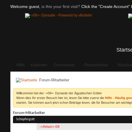
Welcome guest,
is this your first visit?
Click the "Create Account" b
Starts
Hilfe
Kalender
Community
Persönliches
Nützlic
Forum-Mitarbeiter
Willkommen bei der -=09=- Dynastie der Ägyptischen Götter
Wenn dies Ihr erster Besuch hier ist, lesen Sie bitte zuerst die
Hilfe - Häufig ges
starten. Sie können auch jetzt schon Beiträge lesen, die für Besucher am wichtigs
Forum-Mitarbeiter
Schöpfergott
-=Amun=-09