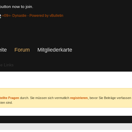
utton now to join.
eite
Forum
Mitgliederkarte
he Links
tellte Fragen
durch. Sie müssen sich vermutlich
registrieren
, bevor Sie Beiträge verfassen
ten sind.