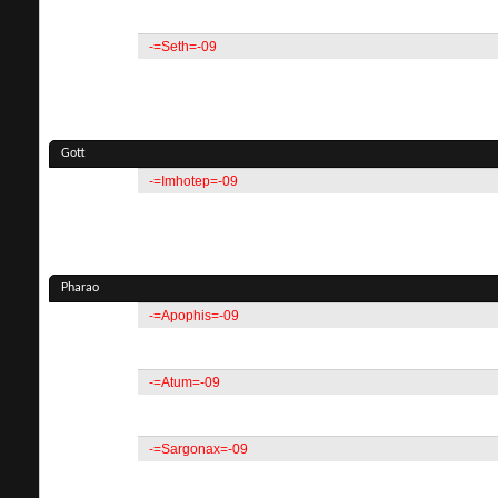
-=Seth=-09
Gott
-=Imhotep=-09
Pharao
-=Apophis=-09
-=Atum=-09
-=Sargonax=-09