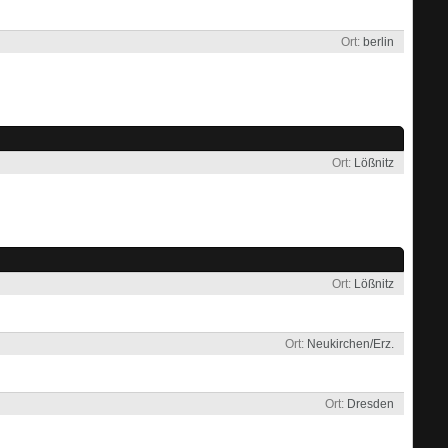
Ort
berlin
Ort
Lößnitz
Ort
Lößnitz
Ort
Neukirchen/Erz.
Ort
Dresden