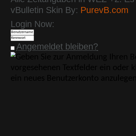
vBulletin Skin By:
PurevB.com
Login Now:
Angemeldet bleiben?