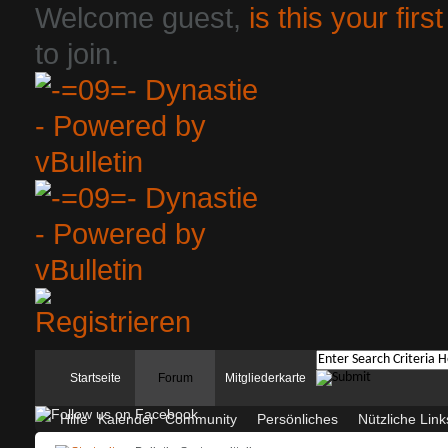
Welcome guest,
is this your first
to join.
Startseite
Forum
Mitgliederkarte
Hilfe
Kalender
Community
Persönliches
Nützliche Link