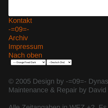
Kontakt
-=09=-
Archiv
Impressum
Nach oben
© 2005 Design by -=09=- Dynas
Maintenance & Repair by David 
Alle Zeitangaben in WEZ +2. Es i