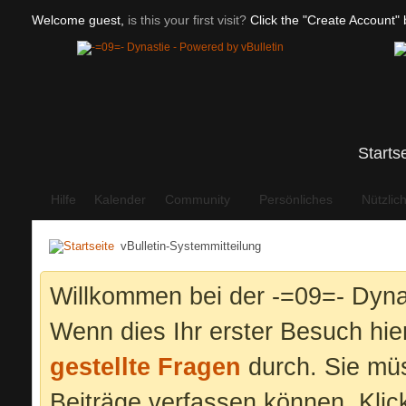
Welcome guest,
is this your first visit?
Click the "Create Account" b
Starts
Hilfe
Kalender
Community
Persönliches
Nützlic
vBulletin-Systemmitteilung
Willkommen bei der -=09=- Dyna
Wenn dies Ihr erster Besuch hier 
gestellte Fragen
durch. Sie mü
Beiträge verfassen können. Klic