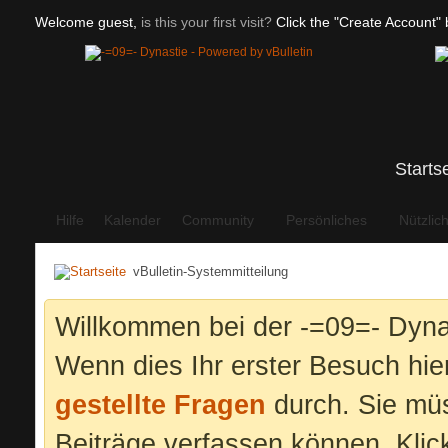
Welcome guest,
is this your first visit?
Click the "Create Account" b
Starts
Hilfe
Kalender
Community
Persönliches
Nützlic
vBulletin-Systemmitteilung
Willkommen bei der -=09=- Dyna
Wenn dies Ihr erster Besuch hier 
gestellte Fragen
durch. Sie mü
Beiträge verfassen können. Klic