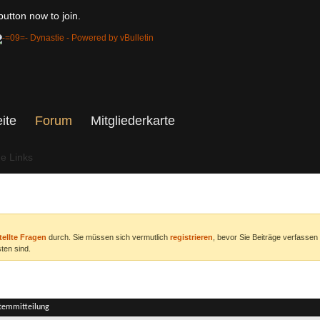
utton now to join.
eite
Forum
Mitgliederkarte
he Links
tellte Fragen
durch. Sie müssen sich vermutlich
registrieren
, bevor Sie Beiträge verfassen
ten sind.
stemmitteilung