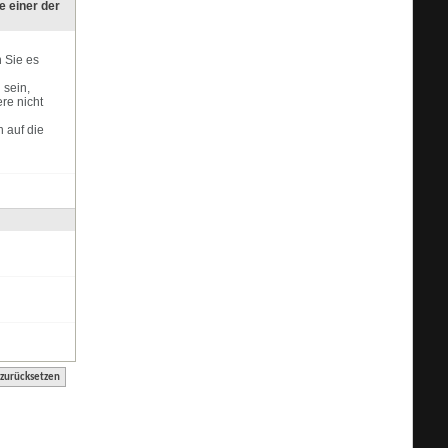
e einer der
n Sie es
 sein,
re nicht
 auf die