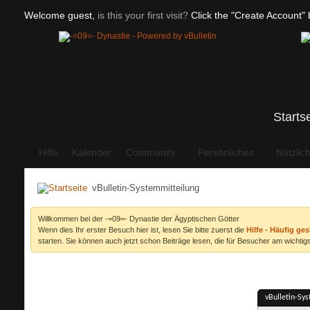
Welcome guest,
is this your first visit?
Click the "Create Account" b
Starts
Hilfe
Kalender
Community
Persönliches
Nützlic
vBulletin-Systemmitteilung
Willkommen bei der -=09=- Dynastie der Ägyptischen Götter
Wenn dies Ihr erster Besuch hier ist, lesen Sie bitte zuerst die
Hilfe - Häufig ges
starten. Sie können auch jetzt schon Beiträge lesen, die für Besucher am wichtigs
vBulletin-Sy