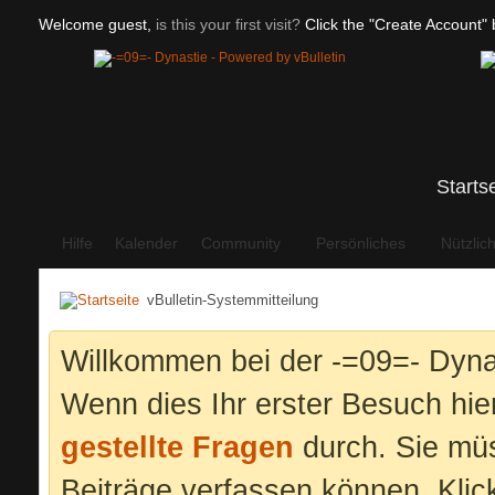
Welcome guest,
is this your first visit?
Click the "Create Account" b
Starts
Hilfe
Kalender
Community
Persönliches
Nützlic
vBulletin-Systemmitteilung
Willkommen bei der -=09=- Dyna
Wenn dies Ihr erster Besuch hier 
gestellte Fragen
durch. Sie mü
Beiträge verfassen können. Klic