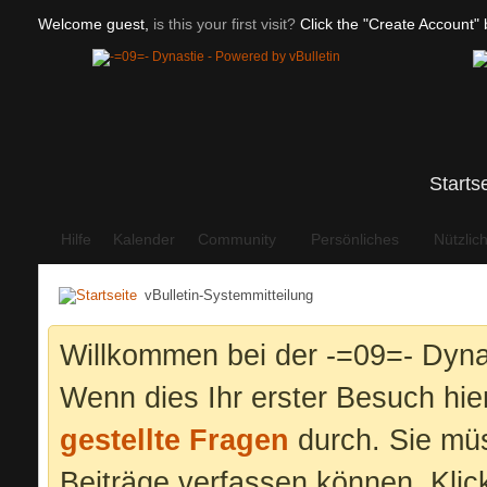
Welcome guest,
is this your first visit?
Click the "Create Account" b
Starts
Hilfe
Kalender
Community
Persönliches
Nützlic
vBulletin-Systemmitteilung
Willkommen bei der -=09=- Dyna
Wenn dies Ihr erster Besuch hier 
gestellte Fragen
durch. Sie mü
Beiträge verfassen können. Klic