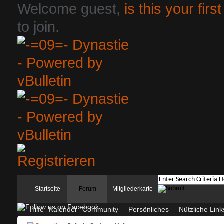
Welcome guest,
is this your first
to join.
Startseite
Forum
Mitgliederkarte
Hilfe
Kalender
Community
Persönliches
Nützliche Link