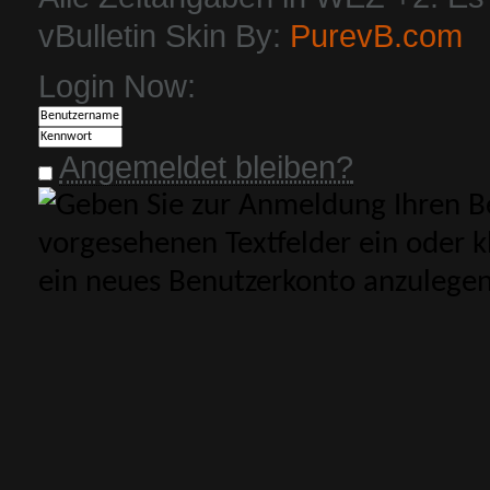
vBulletin Skin By:
PurevB.com
Login Now:
Angemeldet bleiben?