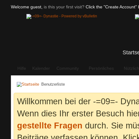
Welcome guest,
is this your first visit?
Click the "Create Account" b
Starts
Hilfe
Kalender
Community
Persönliches
Nützlic
Benutzerliste
Willkommen bei der -=09=- Dyna
Wenn dies Ihr erster Besuch hier 
gestellte Fragen
durch. Sie mü
Beiträge verfassen können. Klic