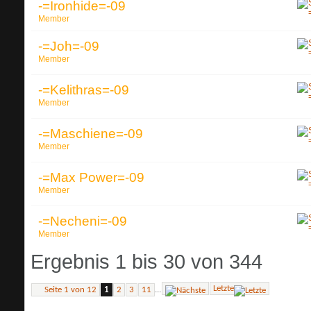
-=Ironhide=-09
Member
-=Joh=-09
Member
-=Kelithras=-09
Member
-=Maschiene=-09
Member
-=Max Power=-09
Member
-=Necheni=-09
Member
Ergebnis 1 bis 30 von 344
Letzte
...
Seite 1 von 12
1
2
3
11