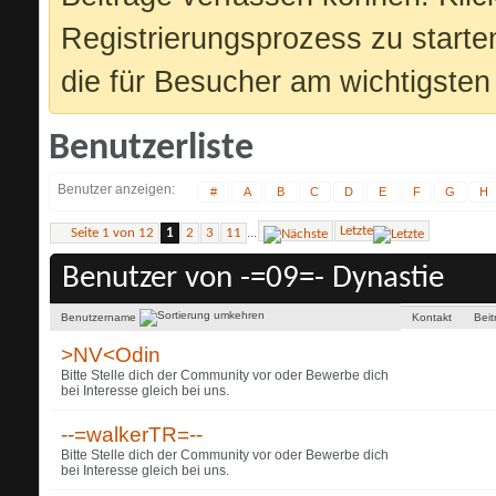
Registrierungsprozess zu starte
die für Besucher am wichtigsten 
Benutzerliste
Benutzer anzeigen
#
A
B
C
D
E
F
G
H
Letzte
...
Seite 1 von 12
1
2
3
11
Benutzer von -=09=- Dynastie
Benutzername
Kontakt
Bei
>NV<Odin
Bitte Stelle dich der Community vor oder Bewerbe dich
bei Interesse gleich bei uns.
--=walkerTR=--
Bitte Stelle dich der Community vor oder Bewerbe dich
bei Interesse gleich bei uns.