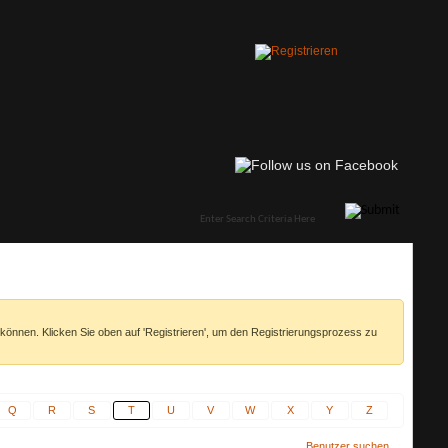
 können. Klicken Sie oben auf 'Registrieren', um den Registrierungsprozess zu
Q
R
S
T
U
V
W
X
Y
Z
Benutzer suchen