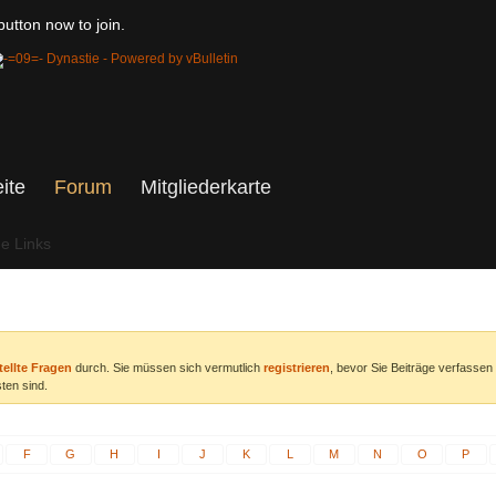
utton now to join.
eite
Forum
Mitgliederkarte
he Links
tellte Fragen
durch. Sie müssen sich vermutlich
registrieren
, bevor Sie Beiträge verfassen
ten sind.
F
G
H
I
J
K
L
M
N
O
P