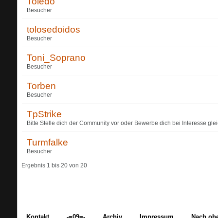
Toledo
Besucher
tolosedoidos
Besucher
Toni_Soprano
Besucher
Torben
Besucher
TpStrike
Bitte Stelle dich der Community vor oder Bewerbe dich bei Interesse glei
Turmfalke
Besucher
Ergebnis 1 bis 20 von 20
Kontakt
-=09=-
Archiv
Impressum
Nach ob