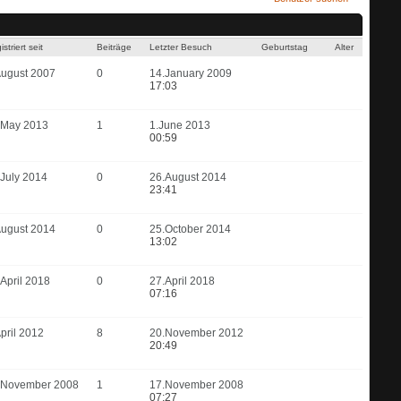
Ergebnis 1 bis 20 von 20
Die Suche dauerte
001
Sekunden.
striert seit
Beiträge
Letzter Besuch
Geburtstag
Alter
August 2007
0
14.January 2009
17:03
.May 2013
1
1.June 2013
00:59
.July 2014
0
26.August 2014
23:41
August 2014
0
25.October 2014
13:02
April 2018
0
27.April 2018
07:16
pril 2012
8
20.November 2012
20:49
.November 2008
1
17.November 2008
07:27