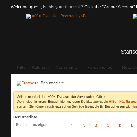
Welcome guest,
is this your first visit?
Click the "Create Account" b
Starts
Hilfe
Kalender
Community
Persönliches
Nützlic
Benutzerliste
Willkommen bei der -=09=- Dynastie der Ägyptischen Götter
Wenn dies Ihr erster Besuch hier ist, lesen Sie bitte zuerst die
Hilfe - Häufig ges
starten. Sie können auch jetzt schon Beiträge lesen, die für Besucher am wichtigs
Benutzerliste
Benutzer anzeigen
#
A
B
C
D
E