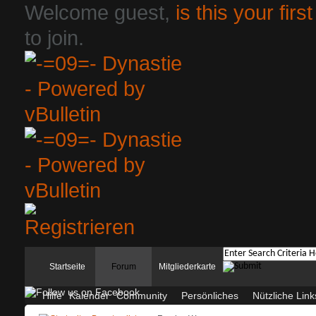
Welcome guest,
is this your first
to join.
Startseite
Forum
Mitgliederkarte
Hilfe
Kalender
Community
Persönliches
Nützliche Link