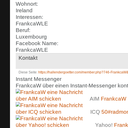
Wohnort:
Ireland
Interessen:
FrankcaWLE
Beruf:
Luxembourg
Facebook Name:
FrankcaWLE
Kontakt
Diese Seite
https://hallendergoetter.com/member.php?746-Frankc
Instant Messenger
FrankcaW über einen Instant-Messenger konta
AIM
FrankcaW
ICQ
50#radmon
Yahoo!
Fran