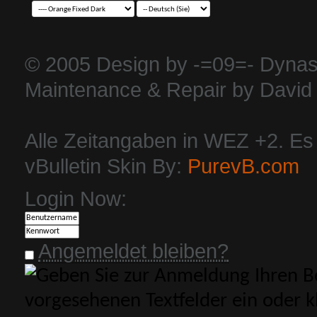
© 2005 Design by -=09=- Dynas
Maintenance & Repair by David 
Alle Zeitangaben in WEZ +2. Es i
vBulletin Skin By:
PurevB.com
Login Now:
Angemeldet bleiben?