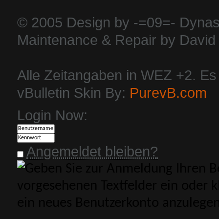
© 2005 Design by -=09=- Dynas
Maintenance & Repair by David 
Alle Zeitangaben in WEZ +2. Es i
vBulletin Skin By:
PurevB.com
Login Now:
Angemeldet bleiben?