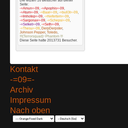
Die letzten 16 Besucher auf dieser
Seite:
-=Amun=-09
,
-=Apophis=-09
,
-=Atum=-09
,
-=Baal=-09
,
-=bull3t=-09
,
-=Imhotep=-09
,
-=Nefertem=-09
,
-=Sargonax=-09
,
-=Schepsi=-09
,
-=Selket=-09
,
-=Seth=-09
,
-=Thesu=-09
,
DerpDerpster
,
Johnson Pepper
,
Toledo
,
!!!{Terrorsquad}~Phantom !!!
Diese Seite hatte
2013731
Besucher.
Kontakt
-=09=-
Archiv
Impressum
Nach oben