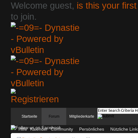
Welcome guest,
is this your first
to join.
Startseite
Forum
Mitgliederkarte
Hilfe
Kalender
Community
Persönliches
Nützliche Link