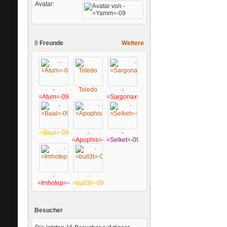
Avatar
8
Freunde
Weitere
-
Toledo
-
=Atum=-09
=Sargonax=-09
-=Baal=-09
-
-
=Apophis=-09
=Selket=-09
-
-
=Imhotep=-09
=bull3t=-09
Besucher