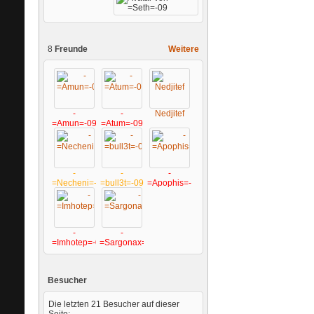
8
Freunde
Weitere
-
-
Nedjitef
=Amun=-09
=Atum=-09
-
-
-
=Necheni=-09
=bull3t=-09
=Apophis=-09
-
-
=Imhotep=-09
=Sargonax=-09
Besucher
Die letzten 21 Besucher auf dieser
Seite: