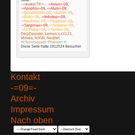
--=walkerTR=--
,
-=Amun=-09
,
-=Apophis=-09
,
-=Atum=-09
,
-=BloodWoolf=-09
,
-=bull3t=-09
,
-=Buto=-09
,
-=Imhotep=-09
,
-=Necheni=-09
,
-=Pegasus=-09
,
-=Sargonax=-09
,
-=Schepsi=-09
,
-=Ur-Heka=-09
,
-=Yamm=-09
,
DerpDerpster
,
Iceman
,
LeX123
,
Molaka
,
N3ON
,
Nedjitef
,
!!!{Terrorsquad}~Phantom !!!
Diese Seite hatte
1912524
Besucher.
Kontakt
-=09=-
Archiv
Impressum
Nach oben