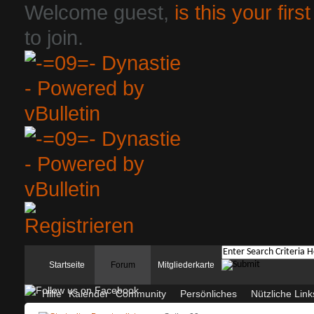
Welcome guest,
is this your first
to join.
Startseite
Forum
Mitgliederkarte
Hilfe
Kalender
Community
Persönliches
Nützliche Link