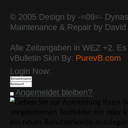
© 2005 Design by -=09=- Dynas
Maintenance & Repair by David 
Alle Zeitangaben in WEZ +2. Es i
vBulletin Skin By:
PurevB.com
Login Now:
Angemeldet bleiben?