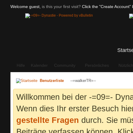
Welcome guest,
is this your first visit?
Click the "Create Account" b
Starts
Hilfe
Kalender
Community
Persönliches
Nützlic
Benutzerliste
--=walkerTR=--
Willkommen bei der -=09=- Dyna
Wenn dies Ihr erster Besuch hier 
gestellte Fragen
durch. Sie mü
Beiträge verfassen können. Klic