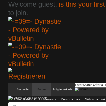
Welcome guest,
is this your first
to join.
Startseite
Forum
Mitgliederkarte
Hilfe
Kalender
Community
Persönliches
Nützliche Link