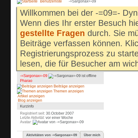
Benutzerliste
-=Sargonax=-09
Willkommen bei der -=09=- Dyn
Wenn dies Ihr erster Besuch hier
gestellte Fragen
durch. Sie mü
Beiträge verfassen können. Klic
Registrierungsprozess zu start
lesen, die für Besucher am wich
-=Sargonax=-09
Pharao
Beiträge anzeigen
Themen anzeigen
Artikel anzeigen
Blog anzeigen
Kurzinfo
Registriert seit
30.October 2007
Letzte Aktivität
vor einer Woche
Avatar
Aktivitäten von -=Sargonax=-09
Über mich