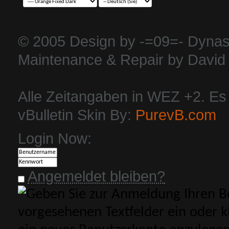
© 2005 Design by -=09=- Dynas
Maintenance & Repair by David 
Alle Zeitangaben in WEZ +2. Es i
vBulletin Skin By:
PurevB.com
Login Now:
Angemeldet bleiben?