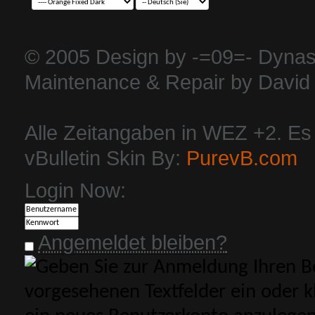
© 2005 Design by -=09=- Dynas
Maintenance & Repair by David 
Alle Zeitangaben in WEZ +2. Es i
vBulletin Skin By:
PurevB.com
Login Now:
Angemeldet bleiben?