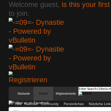
Welcome guest,
is this your first
to join.
Startseite
Forum
Mitgliederkarte
Hilfe
Kalender
Community
Persönliches
Nützliche Link