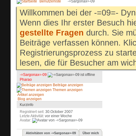
Benutzerliste
-=Sargonax=-09
Willkommen bei der -=09=- Dyn
Wenn dies Ihr erster Besuch hier
gestellte Fragen
durch. Sie mü
Beiträge verfassen können. Klic
Registrierungsprozess zu start
lesen, die für Besucher am wich
-=Sargonax=-09
Pharao
Beiträge anzeigen
Themen anzeigen
Artikel anzeigen
Blog anzeigen
Kurzinfo
Registriert seit
30.October 2007
Letzte Aktivität
vor einer Woche
Avatar
Aktivitäten von -=Sargonax=-09
Über mich