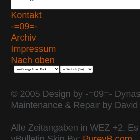
Kontakt
-=09=-
Archiv
Impressum
Nach oben
© 2005 Design by -=09=- Dynas
Maintenance & Repair by David 
Alle Zeitangaben in WEZ +2. Es i
vBulletin Skin By:
PurevB.com