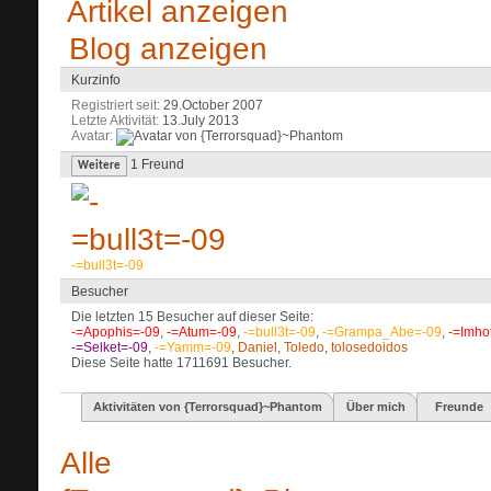
Artikel anzeigen
Blog anzeigen
Kurzinfo
Registriert seit
29.October 2007
Letzte Aktivität
13.July 2013
Avatar
1
Freund
Weitere
-=bull3t=-09
Besucher
Die letzten 15 Besucher auf dieser Seite:
-=Apophis=-09
,
-=Atum=-09
,
-=bull3t=-09
,
-=Grampa_Abe=-09
,
-=Imho
-=Selket=-09
,
-=Yamm=-09
,
Daniel
,
Toledo
,
tolosedoidos
Diese Seite hatte
1711691
Besucher.
Aktivitäten von {Terrorsquad}~Phantom
Über mich
Freunde
Alle