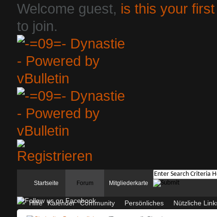
Welcome guest,
is this your first
to join.
Startseite
Forum
Mitgliederkarte
Hilfe
Kalender
Community
Persönliches
Nützliche Link