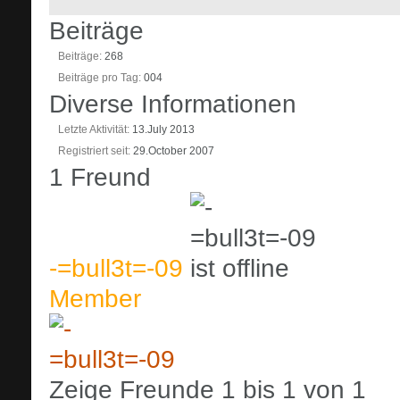
Beiträge
Beiträge
268
Beiträge pro Tag
004
Diverse Informationen
Letzte Aktivität
13.July 2013
Registriert seit
29.October 2007
1
Freund
-=bull3t=-09
Member
Zeige Freunde 1 bis 1 von 1