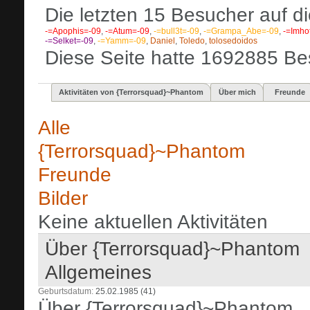
Die letzten 15 Besucher auf di
-=Apophis=-09
,
-=Atum=-09
,
-=bull3t=-09
,
-=Grampa_Abe=-09
,
-=Imho
-=Selket=-09
,
-=Yamm=-09
,
Daniel
,
Toledo
,
tolosedoidos
Diese Seite hatte
1692885
Bes
Aktivitäten von {Terrorsquad}~Phantom
Über mich
Freunde
Alle
{Terrorsquad}~Phantom
Freunde
Bilder
Keine aktuellen Aktivitäten
Über {Terrorsquad}~Phantom
Allgemeines
Geburtsdatum
25.02.1985 (41)
Über {Terrorsquad}~Phantom