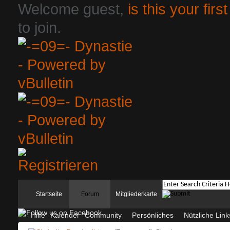
Welcome guest,
is this your first
to join.
Startseite
Forum
Mitgliederkarte
Hilfe
Kalender
Community
Persönliches
Nützliche Link