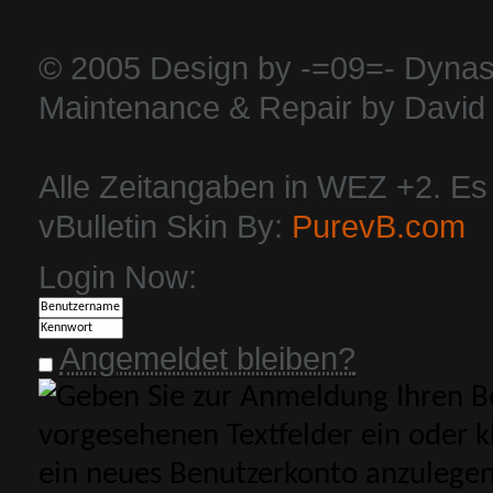
© 2005 Design by -=09=- Dynas
Maintenance & Repair by David 
Alle Zeitangaben in WEZ +2. Es i
vBulletin Skin By:
PurevB.com
Login Now:
Angemeldet bleiben?