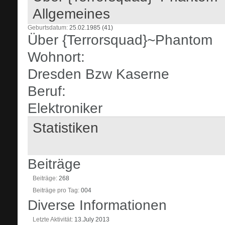
Allgemeines
Geburtsdatum
25.02.1985 (41)
Über {Terrorsquad}~Phantom
Wohnort:
Dresden Bzw Kaserne
Beruf:
Elektroniker
Statistiken
Beiträge
Beiträge
268
Beiträge pro Tag
004
Diverse Informationen
Letzte Aktivität
13.July 2013