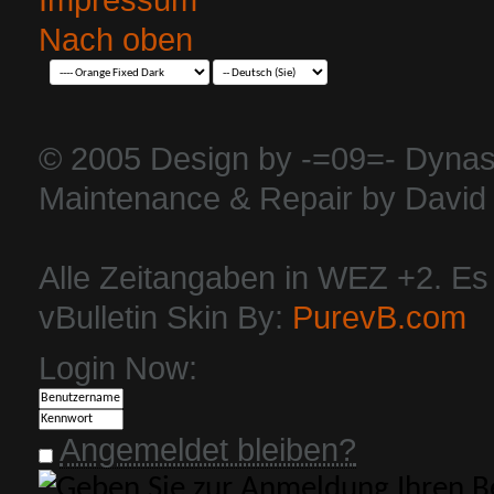
Nach oben
© 2005 Design by -=09=- Dynas
Maintenance & Repair by David 
Alle Zeitangaben in WEZ +2. Es i
vBulletin Skin By:
PurevB.com
Login Now:
Angemeldet bleiben?