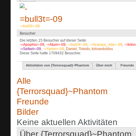
-=bull3t=-09
Besucher
Die letzten 15 Besucher auf dieser Seite:
-=Apophis=-09
,
-=Atum=-09
,
-=bull3t=-09
,
-=Grampa_Abe=-09
,
-=Imho
-=Selket=-09
,
-=Yamm=-09
,
Daniel
,
Toledo
,
tolosedoidos
Diese Seite hatte
1709432
Besucher.
Aktivitäten von {Terrorsquad}~Phantom
Über mich
Freunde
Alle
{Terrorsquad}~Phantom
Freunde
Bilder
Keine aktuellen Aktivitäten
Über {Terrorsquad}~Phantom