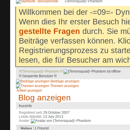
Benutzerliste
{Terrorsquad}~Phantom
Willkommen bei der -=09=- Dyn
Wenn dies Ihr erster Besuch hier
gestellte Fragen
durch. Sie mü
Beiträge verfassen können. Klic
Registrierungsprozess zu start
lesen, die für Besucher am wich
!!!{Terrorsquad}~Phantom !!!
!!! Gesperrte Benutzer !!!
Beiträge anzeigen
Themen anzeigen
Artikel anzeigen
Blog anzeigen
Kurzinfo
Registriert seit
29.October 2007
Letzte Aktivität
13.July 2013
Avatar
1
Freund
Weitere