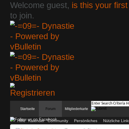
Welcome guest,
is this your first
to join.
Startseite
Forum
Mitgliederkarte
Hilfe
Kalender
Community
Persönliches
Nützliche Link