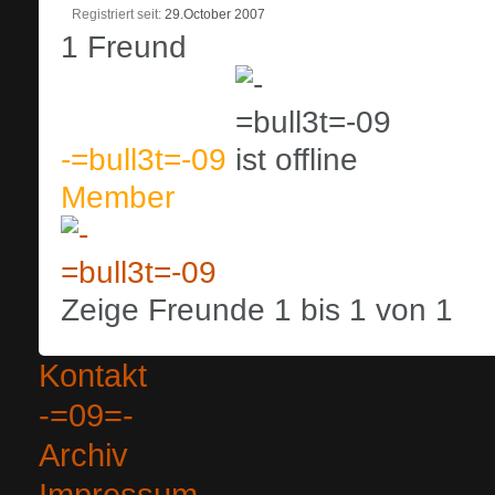
Registriert seit
29.October 2007
1
Freund
-=bull3t=-09
Member
Zeige Freunde 1 bis 1 von 1
Kontakt
-=09=-
Archiv
Impressum