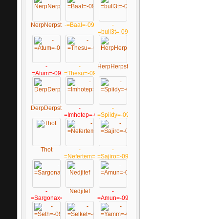
NerpNerpster
-=Baal=-09
-
=bull3t=-09
-
-
HerpHerpster
=Atum=-09
=Thesu=-09
DerpDerpster
-
-
=Imhotep=-09
=Spiidy=-09
Thot
-
-
=Nefertem=-09
=Sajiro=-09
-
Nedjitef
-
=Sargonax=-09
=Amun=-09