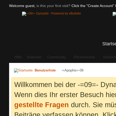
Welcome guest,
is this your first visit?
Click the "Create Account" b
Starts
Hilfe
Kalender
Community
Persönliches
Nützlic
Benutzerliste
-=Apophis=-09
Willkommen bei der -=09=- Dyna
Wenn dies Ihr erster Besuch hier 
gestellte Fragen
durch. Sie mü
Beiträge verfassen können. Klic