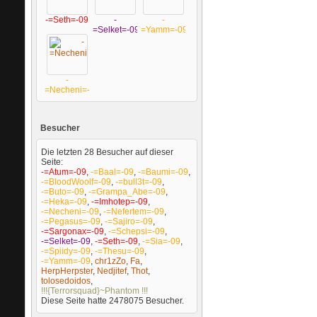
-=Seth=-09
-
-
=Selket=-09
=Yamm=-09
-
=Necheni=-09
Besucher
Die letzten 28 Besucher auf dieser
Seite:
-=Atum=-09
,
-=Baal=-09
,
-=Baumi=-09
,
-=BloodWoolf=-09
,
-=bull3t=-09
,
-=Buto=-09
,
-=Grampa_Abe=-09
,
-=Heka=-09
,
-=Imhotep=-09
,
-=Necheni=-09
,
-=Nefertem=-09
,
-=Pegasus=-09
,
-=Sajiro=-09
,
-=Sargonax=-09
,
-=Schepsi=-09
,
-=Selket=-09
,
-=Seth=-09
,
-=Sia=-09
,
-=Spiidy=-09
,
-=Thesu=-09
,
-=Yamm=-09
,
chr1zZo
,
Fa
,
HerpHerpster
,
Nedjitef
,
Thot
,
tolosedoidos
,
!!!{Terrorsquad}~Phantom !!!
Diese Seite hatte
2478075
Besucher.