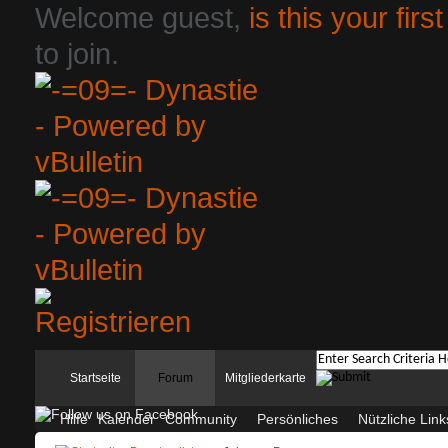
Welcome guest,
is this your first
to join.
Startseite
Forum
Mitgliederkarte
Hilfe
Kalender
Community
Persönliches
Nützliche Link