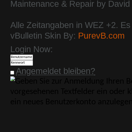
Maintenance & Repair by David 
Alle Zeitangaben in WEZ +2. Es i
vBulletin Skin By:
PurevB.com
Login Now:
Angemeldet bleiben?