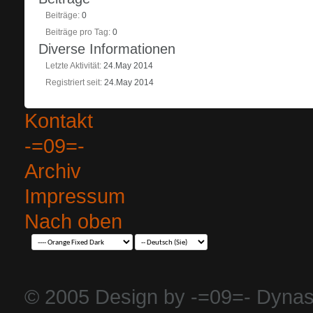
Beiträge
0
Beiträge pro Tag
0
Diverse Informationen
Letzte Aktivität
24.May 2014
Registriert seit
24.May 2014
Kontakt
-=09=-
Archiv
Impressum
Nach oben
© 2005 Design by -=09=- Dynas