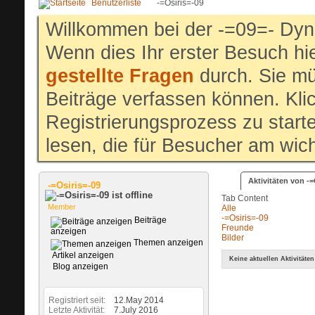
Benutzerliste
-=Osiris=-09
Willkommen bei der -=09=- Dyn
Wenn dies Ihr erster Besuch hier
gestellte Fragen
durch. Sie mü
Beiträge verfassen können. Klic
Registrierungsprozess zu start
lesen, die für Besucher am wich
Aktivitäten von -=
-=Osiris=-09
Tab Content
Member
Alle
-=Osiris=-09
Beiträge
Freunde
anzeigen
Bilder
Themen anzeigen
Artikel anzeigen
Keine aktuellen Aktivitäten
Blog anzeigen
Registriert seit
12.May 2014
Letzte Aktivität
7.July 2016