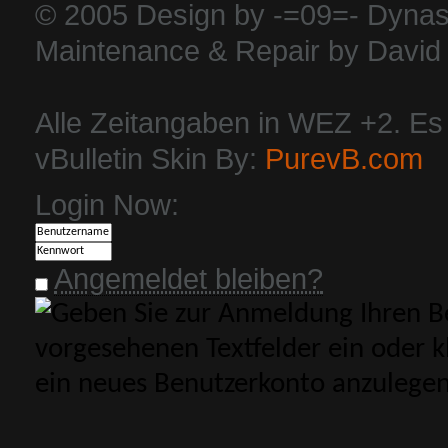
© 2005 Design by -=09=- Dynas
Maintenance & Repair by David 
Alle Zeitangaben in WEZ +2. Es i
vBulletin Skin By:
PurevB.com
Login Now:
Angemeldet bleiben?