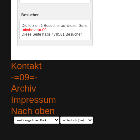
Besucher
Die letzten 1 Besucher auf dieser Seite:
-=Imhotep=-09
Diese Seite hatte
478581
Besucher.
Kontakt
-=09=-
Archiv
Impressum
Nach oben