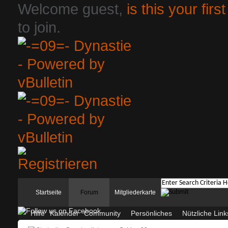
Welcome guest,
is this your first
to join.
Startseite
Forum
Mitgliederkarte
Hilfe
Kalender
Community
Persönliches
Nützliche Link