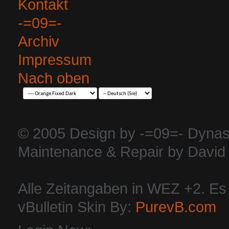
Kontakt
-=09=-
Archiv
Impressum
Nach oben
© 2005 Design by -=09=- Dynas
Maintenance & Repair by David 
Alle Zeitangaben in WEZ +2. Es i
vBulletin Skin By:
PurevB.com