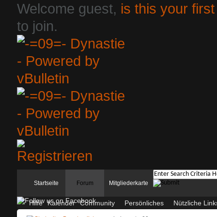
Welcome guest,
is this your first
to join.
Startseite
Forum
Mitgliederkarte
Hilfe
Kalender
Community
Persönliches
Nützliche Link