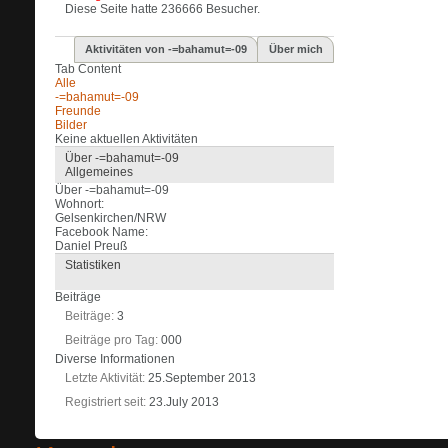
Diese Seite hatte
236666
Besucher.
Aktivitäten von -=bahamut=-09
Über mich
Tab Content
Alle
-=bahamut=-09
Freunde
Bilder
Keine aktuellen Aktivitäten
Über -=bahamut=-09
Allgemeines
Über -=bahamut=-09
Wohnort:
Gelsenkirchen/NRW
Facebook Name:
Daniel Preuß
Statistiken
Beiträge
Beiträge
3
Beiträge pro Tag
000
Diverse Informationen
Letzte Aktivität
25.September 2013
Registriert seit
23.July 2013