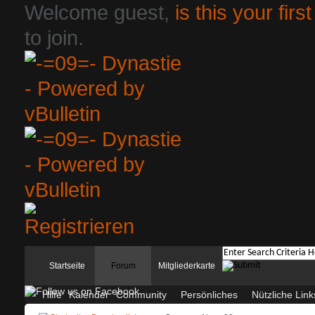
Welcome guest,
is this your first
to join.
Startseite
Forum
Mitgliederkarte
Hilfe
Kalender
Community
Persönliches
Nützliche Link