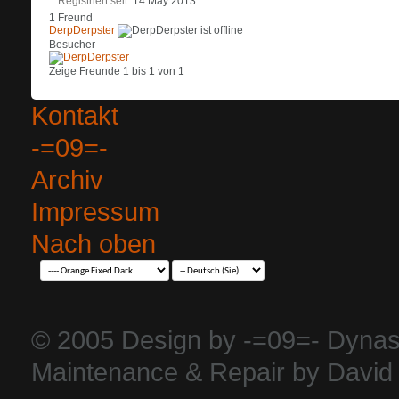
Registriert seit
14.May 2013
1
Freund
DerpDerpster
Besucher
Zeige Freunde 1 bis 1 von 1
Kontakt
-=09=-
Archiv
Impressum
Nach oben
© 2005 Design by -=09=- Dynas
Maintenance & Repair by David 