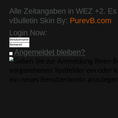
Alle Zeitangaben in WEZ +2. Es i
vBulletin Skin By:
PurevB.com
Login Now:
Angemeldet bleiben?