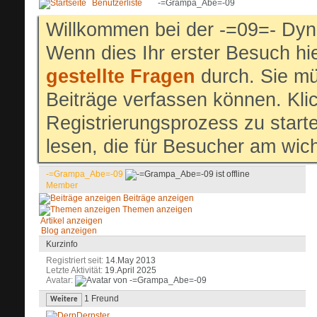
Benutzerliste
-=Grampa_Abe=-09
Willkommen bei der -=09=- Dyn
Wenn dies Ihr erster Besuch hier
gestellte Fragen
durch. Sie mü
Beiträge verfassen können. Klic
Registrierungsprozess zu start
lesen, die für Besucher am wich
-=Grampa_Abe=-09
Member
Beiträge anzeigen
Themen anzeigen
Artikel anzeigen
Blog anzeigen
Kurzinfo
Registriert seit
14.May 2013
Letzte Aktivität
19.April 2025
Avatar
1
Freund
Weitere