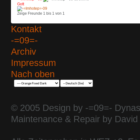
Gott
Zeige Freunde 1 bis 1 von 1
Kontakt
-=09=-
Archiv
Impressum
Nach oben
© 2005 Design by -=09=- Dynas
Maintenance & Repair by David 