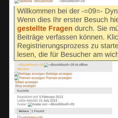
Benutzerliste
-=BloodWoolf=-09
Willkommen bei der -=09=- Dyn
Wenn dies Ihr erster Besuch hier
gestellte Fragen
durch. Sie mü
Beiträge verfassen können. Klic
Registrierungsprozess zu start
lesen, die für Besucher am wich
-=BloodWoolf=-09
Member
Beiträge anzeigen
Themen anzeigen
Artikel anzeigen
Blog anzeigen
Kurzinfo
Registriert seit
5.February 2013
Letzte Aktivität
21.July 2015
Avatar
1
Freund
Weitere