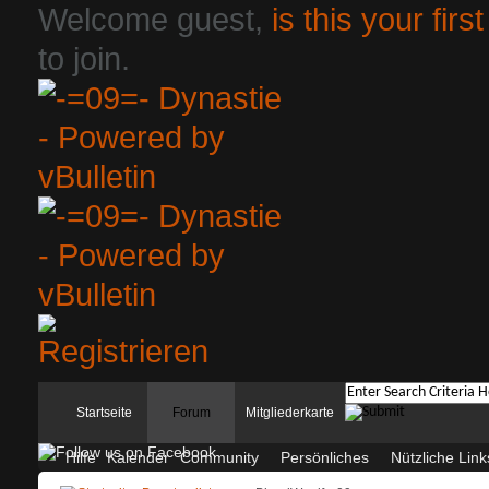
Welcome guest,
is this your first
to join.
Startseite
Forum
Mitgliederkarte
Hilfe
Kalender
Community
Persönliches
Nützliche Link