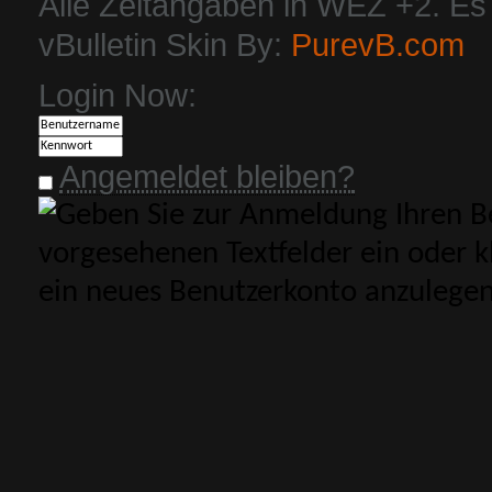
Alle Zeitangaben in WEZ +2. Es i
vBulletin Skin By:
PurevB.com
Login Now:
Angemeldet bleiben?