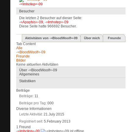
-=Imhotep=-09
Besucher
Die letzten 2 Besucher auf dieser Seite:
-=Apophis=-09
,
-=Imhotep=-09
Diese Seite hatte
966692
Besucher.
Aktivitäten von -=BloodWoolf=-09
Über mich
Freunde
Tab Content
Alle
-=BloodWoolf=-09
Freunde
Bilder
Keine aktuellen Aktivitäten
Über -=BloodWoolf=-09
Allgemeines
Statistiken
Beiträge
Beiträge
11
Beiträge pro Tag
000
Diverse Informationen
Letzte Aktivität
21.July 2015
Registriert seit
5.February 2013
1
Freund
-=Imhotep=-09