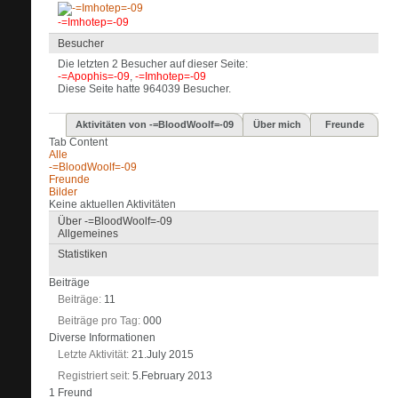
-=Imhotep=-09
Besucher
Die letzten 2 Besucher auf dieser Seite:
-=Apophis=-09
,
-=Imhotep=-09
Diese Seite hatte
964039
Besucher.
Aktivitäten von -=BloodWoolf=-09
Über mich
Freunde
Tab Content
Alle
-=BloodWoolf=-09
Freunde
Bilder
Keine aktuellen Aktivitäten
Über -=BloodWoolf=-09
Allgemeines
Statistiken
Beiträge
Beiträge
11
Beiträge pro Tag
000
Diverse Informationen
Letzte Aktivität
21.July 2015
Registriert seit
5.February 2013
1
Freund