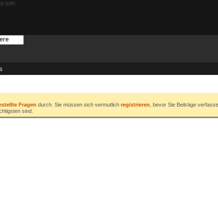
o join.
s
estellte Fragen
durch. Sie müssen sich vermutlich
registrieren
, bevor Sie Beiträge verfass
chtigsten sind.