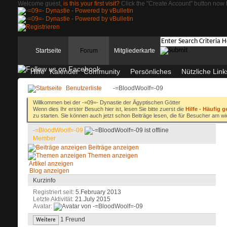
Welcome guest,
is this your first visit?
Click the "Create Account" button now t
Startseite
Forum
Mitgliederkarte
Hilfe
Kalender
Community
Persönliches
Nützliche Link
Benutzerliste
-=BloodWoolf=-09
Willkommen bei der -=09=- Dynastie der Ägyptischen Götter
Wenn dies Ihr erster Besuch hier ist, lesen Sie bitte zuerst die
Hilfe - Häufig g
zu starten. Sie können auch jetzt schon Beiträge lesen, die für Besucher am wi
-=BloodWoolf=-09
Member
Beiträge anzeigen
Themen anzeigen
Artikel anzeigen
Blog anzeigen
Kurzinfo
Registriert seit
5.February 2013
Letzte Aktivität
21.July 2015
Avatar
1
Freund
Weitere