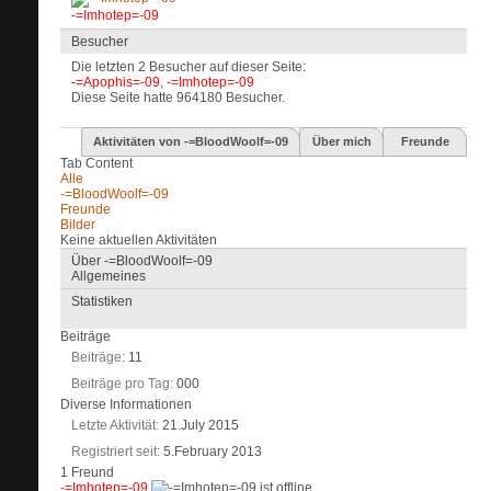
-=Imhotep=-09
Besucher
Die letzten 2 Besucher auf dieser Seite:
-=Apophis=-09
,
-=Imhotep=-09
Diese Seite hatte
964180
Besucher.
Aktivitäten von -=BloodWoolf=-09
Über mich
Freunde
Tab Content
Alle
-=BloodWoolf=-09
Freunde
Bilder
Keine aktuellen Aktivitäten
Über -=BloodWoolf=-09
Allgemeines
Statistiken
Beiträge
Beiträge
11
Beiträge pro Tag
000
Diverse Informationen
Letzte Aktivität
21.July 2015
Registriert seit
5.February 2013
1
Freund
-=Imhotep=-09