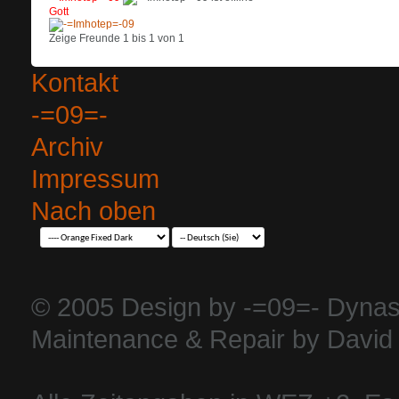
Gott
Zeige Freunde 1 bis 1 von 1
Kontakt
-=09=-
Archiv
Impressum
Nach oben
© 2005 Design by -=09=- Dynas
Maintenance & Repair by David 