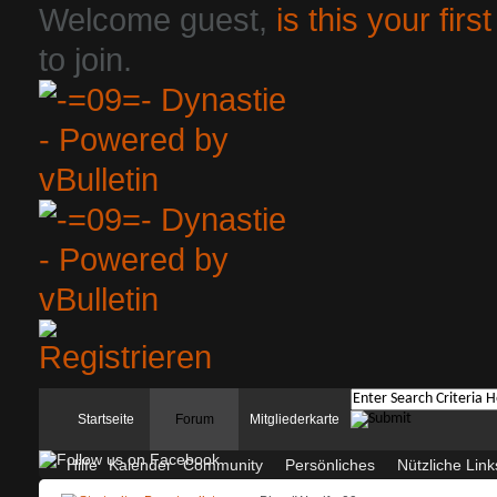
Welcome guest,
is this your first
to join.
Startseite
Forum
Mitgliederkarte
Hilfe
Kalender
Community
Persönliches
Nützliche Link