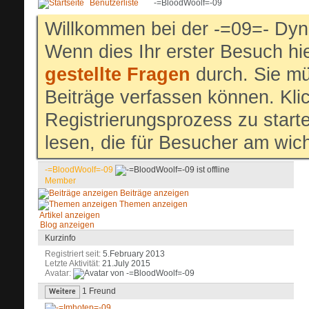
Benutzerliste
-=BloodWoolf=-09
Willkommen bei der -=09=- Dyn
Wenn dies Ihr erster Besuch hier
gestellte Fragen
durch. Sie mü
Beiträge verfassen können. Klic
Registrierungsprozess zu start
lesen, die für Besucher am wich
-=BloodWoolf=-09
Member
Beiträge anzeigen
Themen anzeigen
Artikel anzeigen
Blog anzeigen
Kurzinfo
Registriert seit
5.February 2013
Letzte Aktivität
21.July 2015
Avatar
1
Freund
Weitere