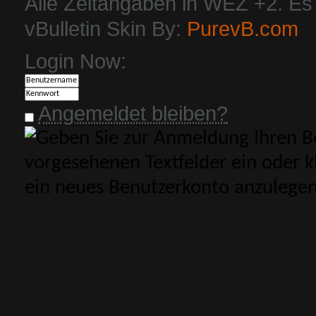
Alle Zeitangaben in WEZ +2. Es i
vBulletin Skin By:
PurevB.com
Login Now:
Angemeldet bleiben?