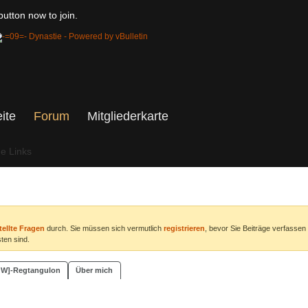
utton now to join.
eite
Forum
Mitgliederkarte
he Links
tellte Fragen
durch. Sie müssen sich vermutlich
registrieren
, bevor Sie Beiträge verfassen
ten sind.
DOW]-Regtangulon
Über mich