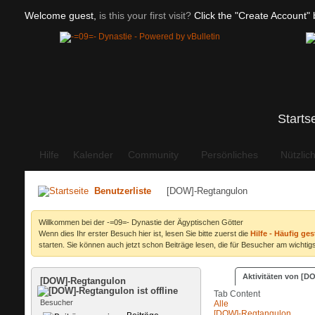
Welcome guest,
is this your first visit?
Click the "Create Account" b
Starts
Hilfe
Kalender
Community
Persönliches
Nützlic
Benutzerliste
[DOW]-Regtangulon
Willkommen bei der -=09=- Dynastie der Ägyptischen Götter
Wenn dies Ihr erster Besuch hier ist, lesen Sie bitte zuerst die
Hilfe - Häufig ges
starten. Sie können auch jetzt schon Beiträge lesen, die für Besucher am wichtigs
Aktivitäten von [
[DOW]-Regtangulon
Tab Content
Besucher
Alle
[DOW]-Regtangulon