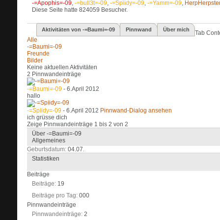
-=Apophis=-09
,
-=bull3t=-09
,
-=Spiidy=-09
,
-=Yamm=-09
,
HerpHerpste
Diese Seite hatte
824059
Besucher.
Aktivitäten von -=Baumi=-09
Pinnwand
Über mich
Tab Cont
Alle
-=Baumi=-09
Freunde
Bilder
Keine aktuellen Aktivitäten
2
Pinnwandeinträge
-=Baumi=-09
-
6.April 2012
hallo
-=Spiidy=-09
-
6.April 2012
Pinnwand-Dialog ansehen
ich grüsse dich
Zeige Pinnwandeinträge 1 bis
2
von
2
Über -=Baumi=-09
Allgemeines
Geburtsdatum
04.07.
Statistiken
Beiträge
Beiträge
19
Beiträge pro Tag
000
Pinnwandeinträge
Pinnwandeinträge
2