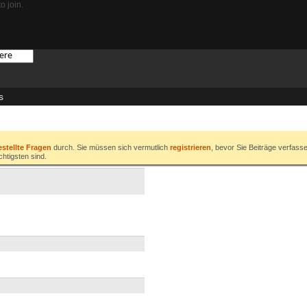
o join.
s
estellte Fragen
durch. Sie müssen sich vermutlich
registrieren
, bevor Sie Beiträge verfass
chtigsten sind.