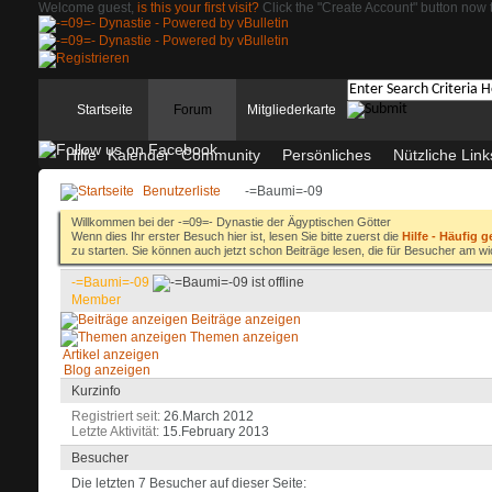
Welcome guest,
is this your first visit?
Click the "Create Account" button now t
Startseite
Forum
Mitgliederkarte
Hilfe
Kalender
Community
Persönliches
Nützliche Link
Benutzerliste
-=Baumi=-09
Willkommen bei der -=09=- Dynastie der Ägyptischen Götter
Wenn dies Ihr erster Besuch hier ist, lesen Sie bitte zuerst die
Hilfe - Häufig g
zu starten. Sie können auch jetzt schon Beiträge lesen, die für Besucher am wi
-=Baumi=-09
Member
Beiträge anzeigen
Themen anzeigen
Artikel anzeigen
Blog anzeigen
Kurzinfo
Registriert seit
26.March 2012
Letzte Aktivität
15.February 2013
Besucher
Die letzten 7 Besucher auf dieser Seite: