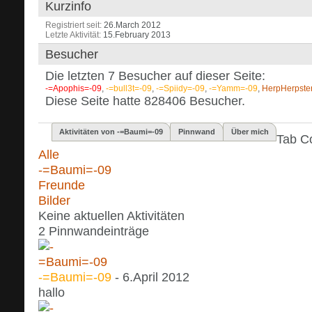
Kurzinfo
Registriert seit
26.March 2012
Letzte Aktivität
15.February 2013
Besucher
Die letzten 7 Besucher auf dieser Seite:
-=Apophis=-09
,
-=bull3t=-09
,
-=Spiidy=-09
,
-=Yamm=-09
,
HerpHerpste
Diese Seite hatte
828406
Besucher.
Aktivitäten von -=Baumi=-09
Pinnwand
Über mich
Tab C
Alle
-=Baumi=-09
Freunde
Bilder
Keine aktuellen Aktivitäten
2
Pinnwandeinträge
-=Baumi=-09
-
6.April 2012
hallo