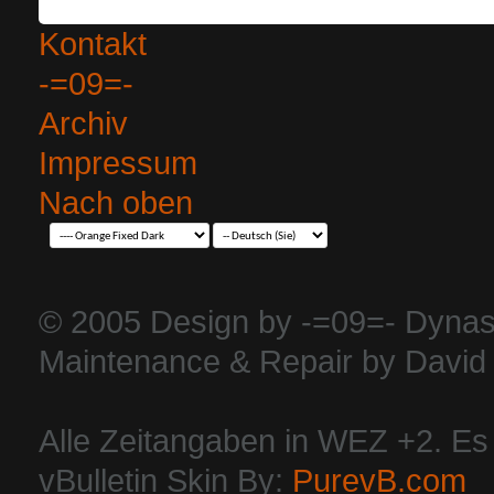
Kontakt
-=09=-
Archiv
Impressum
Nach oben
© 2005 Design by -=09=- Dynas
Maintenance & Repair by David 
Alle Zeitangaben in WEZ +2. Es i
vBulletin Skin By:
PurevB.com