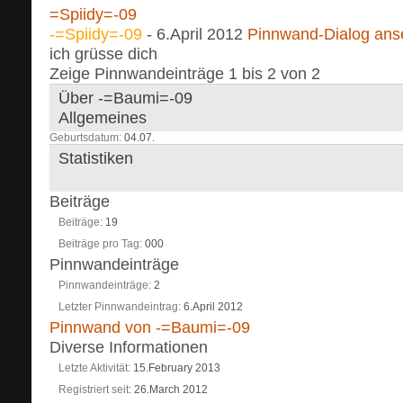
-=Spiidy=-09
-
6.April 2012
Pinnwand-Dialog an
ich grüsse dich
Zeige Pinnwandeinträge 1 bis
2
von
2
Über -=Baumi=-09
Allgemeines
Geburtsdatum
04.07.
Statistiken
Beiträge
Beiträge
19
Beiträge pro Tag
000
Pinnwandeinträge
Pinnwandeinträge
2
Letzter Pinnwandeintrag
6.April 2012
Pinnwand von -=Baumi=-09
Diverse Informationen
Letzte Aktivität
15.February 2013
Registriert seit
26.March 2012