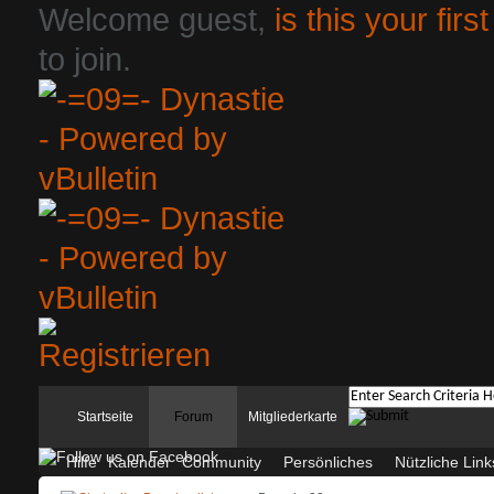
Welcome guest,
is this your first
to join.
Startseite
Forum
Mitgliederkarte
Hilfe
Kalender
Community
Persönliches
Nützliche Link