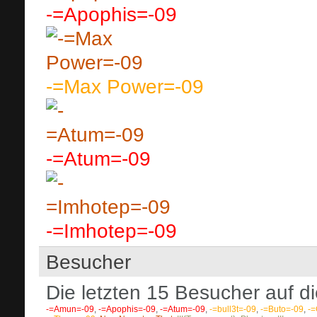
-=Apophis=-09
-=Max Power=-09
-=Atum=-09
-=Imhotep=-09
Besucher
Die letzten 15 Besucher auf di
-=Amun=-09
,
-=Apophis=-09
,
-=Atum=-09
,
-=bull3t=-09
,
-=Buto=-09
,
-