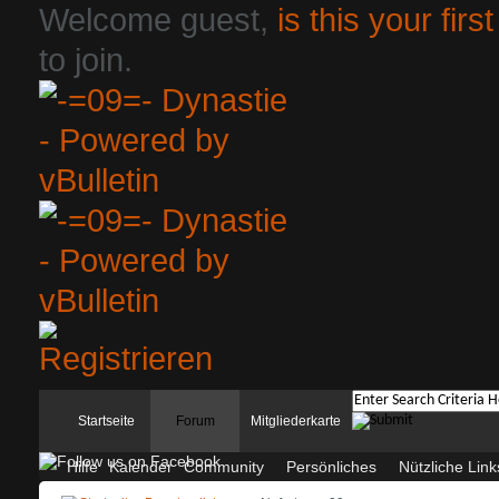
Welcome guest,
is this your first
to join.
Startseite
Forum
Mitgliederkarte
Hilfe
Kalender
Community
Persönliches
Nützliche Link