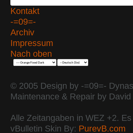
Kontakt
-=09=-
Archiv
Impressum
Nach oben
© 2005 Design by -=09=- Dynas
Maintenance & Repair by David 
Alle Zeitangaben in WEZ +2. Es i
vBulletin Skin By:
PurevB.com