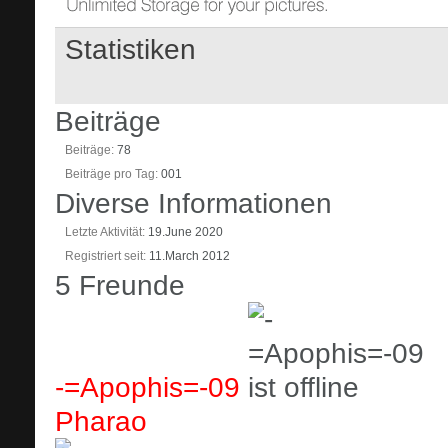
Statistiken
Beiträge
Beiträge
78
Beiträge pro Tag
001
Diverse Informationen
Letzte Aktivität
19.June 2020
Registriert seit
11.March 2012
5
Freunde
-=Apophis=-09
Pharao