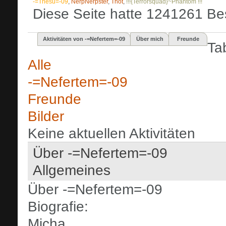
-=Thesu=-09
,
NerpNerpster
,
Thot
,
!!!{Terrorsquad}~Phantom !!!
Diese Seite hatte
1241261
Bes
Aktivitäten von -=Nefertem=-09
Über mich
Freunde
Ta
Alle
-=Nefertem=-09
Freunde
Bilder
Keine aktuellen Aktivitäten
Über -=Nefertem=-09
Allgemeines
Über -=Nefertem=-09
Biografie:
Micha