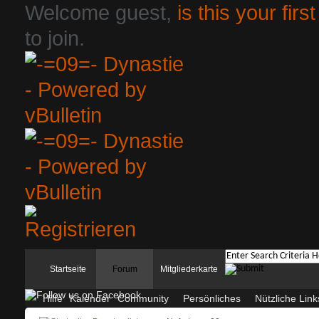
Welcome guest,
is this your first
to join.
Startseite
Forum
Mitgliederkarte
Hilfe
Kalender
Community
Persönliches
Nützliche Link