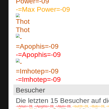
-=Max Power=-09
Thot
-=Apophis=-09
-=Imhotep=-09
Besucher
Die letzten 15 Besucher auf di
-=Amun=-09
,
-=Apophis=-09
,
-=Atum=-09
,
-=bull3t=-09
,
-=Buto=-09
,
-