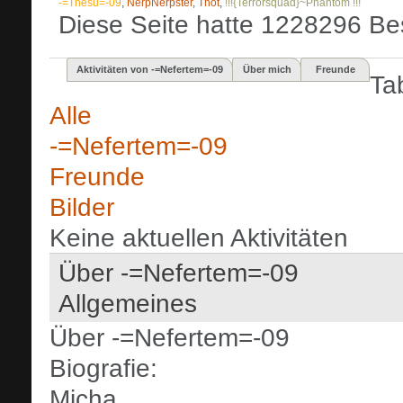
-=Thesu=-09
,
NerpNerpster
,
Thot
,
!!!{Terrorsquad}~Phantom !!!
Diese Seite hatte
1228296
Bes
Aktivitäten von -=Nefertem=-09
Über mich
Freunde
Ta
Alle
-=Nefertem=-09
Freunde
Bilder
Keine aktuellen Aktivitäten
Über -=Nefertem=-09
Allgemeines
Über -=Nefertem=-09
Biografie:
Micha