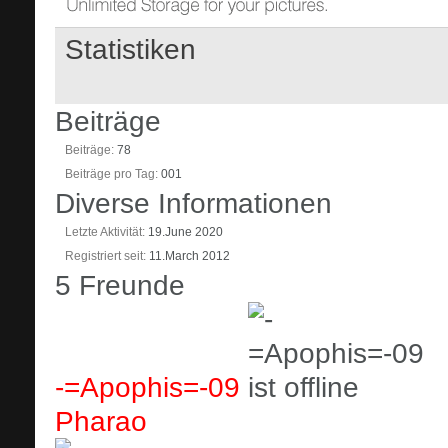
Statistiken
Beiträge
Beiträge
78
Beiträge pro Tag
001
Diverse Informationen
Letzte Aktivität
19.June 2020
Registriert seit
11.March 2012
5
Freunde
-=Apophis=-09
Pharao