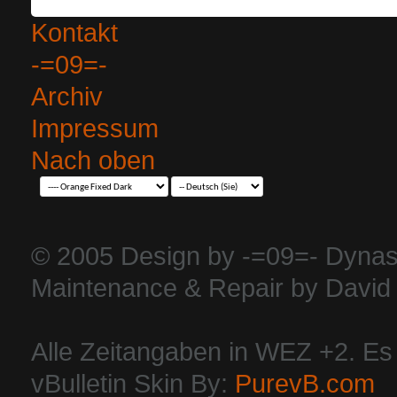
Kontakt
-=09=-
Archiv
Impressum
Nach oben
© 2005 Design by -=09=- Dynas
Maintenance & Repair by David 
Alle Zeitangaben in WEZ +2. Es i
vBulletin Skin By:
PurevB.com