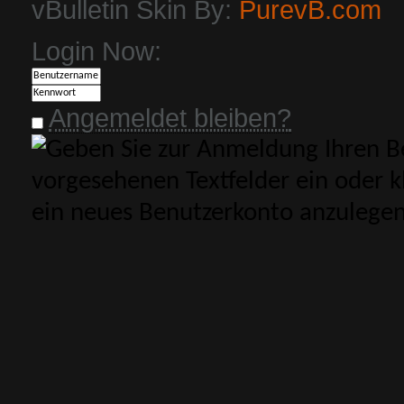
vBulletin Skin By:
PurevB.com
Login Now:
Angemeldet bleiben?