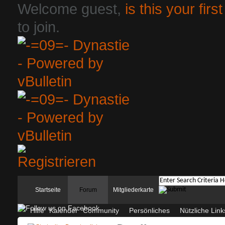
Welcome guest,
is this your first
to join.
Startseite
Forum
Mitgliederkarte
Hilfe
Kalender
Community
Persönliches
Nützliche Link