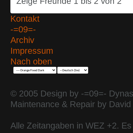
Zeige Freunde 1 bis 2 von 2
Kontakt
-=09=-
Archiv
Impressum
Nach oben
© 2005 Design by -=09=- Dynas
Maintenance & Repair by David 
Alle Zeitangaben in WEZ +2. Es i