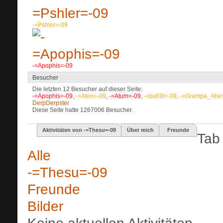
-=Pshler=-09
-=Apophis=-09
Besucher
Die letzten 12 Besucher auf dieser Seite:
-=Apophis=-09
,
-=Aton=-09
,
-=Atum=-09
,
-=bull3t=-09
,
-=Grampa_Abe
DerpDerpster
Diese Seite hatte
1267006
Besucher.
Aktivitäten von -=Thesu=-09
Über mich
Freunde
Tab
Alle
-=Thesu=-09
Freunde
Bilder