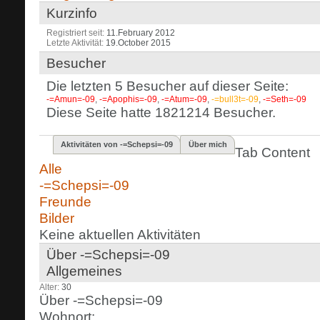
Kurzinfo
Registriert seit
11.February 2012
Letzte Aktivität
19.October 2015
Besucher
Die letzten 5 Besucher auf dieser Seite:
-=Amun=-09
,
-=Apophis=-09
,
-=Atum=-09
,
-=bull3t=-09
,
-=Seth=-09
Diese Seite hatte
1821214
Besucher.
Aktivitäten von -=Schepsi=-09
Über mich
Tab Content
Alle
-=Schepsi=-09
Freunde
Bilder
Keine aktuellen Aktivitäten
Über -=Schepsi=-09
Allgemeines
Alter
30
Über -=Schepsi=-09
Wohnort: