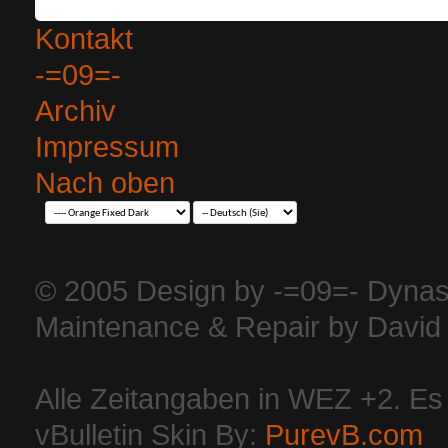
Kontakt
-=09=-
Archiv
Impressum
Nach oben
© 2005 Design by -=09=- Dynas
Maintenance & Repair by David 
Alle Zeitangaben in WEZ +2. Es i
vBulletin Skin By:
PurevB.com