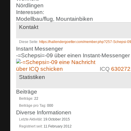
Nördlingen
Interessen:
Modellbau/flug, Mountainbiken
Kontakt
Diese Seite
https://hallendergoetter.com/member.php?257-Schepsi
Instant Messenger
-=Schepsi=-09 über einen Instant-Messenger k
ICQ
630272
Statistiken
Beiträge
Beiträge
22
Beiträge pro Tag
000
Diverse Informationen
Letzte Aktivität
19.October 2015
Registriert seit
11.February 2012