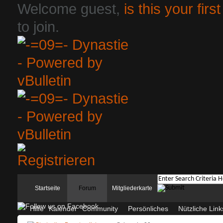
Welcome guest,
is this your first
to join.
Startseite
Forum
Mitgliederkarte
Hilfe
Kalender
Community
Persönliches
Nützliche Link