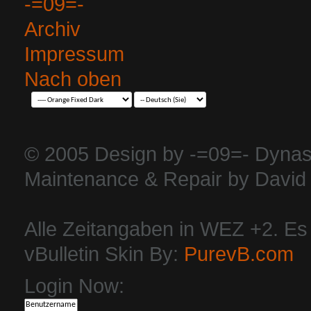
-=09=-
Archiv
Impressum
Nach oben
© 2005 Design by -=09=- Dynas
Maintenance & Repair by David 
Alle Zeitangaben in WEZ +2. Es i
vBulletin Skin By:
PurevB.com
Login Now: