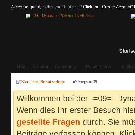
Welcome guest,
is this your first visit?
Click the "Create Account" b
Starts
Hilfe
Kalender
Community
Persönliches
Nützlic
Benutzerliste
-=Schepsi=-09
Willkommen bei der -=09=- Dyna
Wenn dies Ihr erster Besuch hier 
gestellte Fragen
durch. Sie mü
Beiträge verfassen können. Klic