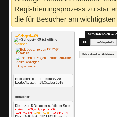
Registrierungsprozess zu starte
die für Besucher am wichtigsten 
Aktivitäten von -=S
-=Schepsi=-09
Alle
-=Schepsi=-09
Member
Beiträge
anzeigen
Keine aktuellen Aktivitäten
Themen anzeigen
Artikel anzeigen
Blog anzeigen
Registriert seit
11.February 2012
Letzte Aktivität
19.October 2015
Besucher
Die letzten 5 Besucher auf dieser Seite:
-=Amun=-09
,
-=Apophis=-09
,
-=Atum=-09
,
-=bull3t=-09
,
-=Seth=-09
Diese Seite hatte
1821352
Besucher.