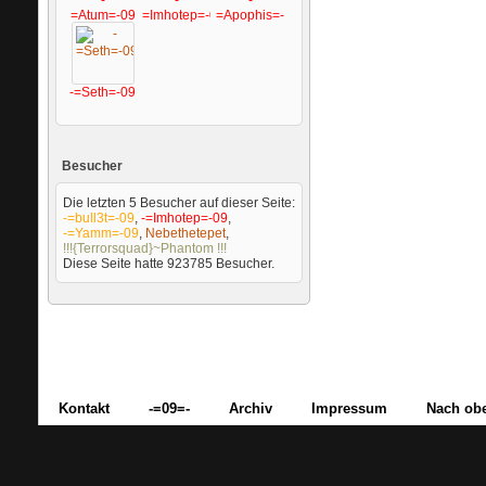
=Atum=-09
=Imhotep=-09
=Apophis=-09
-=Seth=-09
Besucher
Die letzten 5 Besucher auf dieser Seite:
-=bull3t=-09
,
-=Imhotep=-09
,
-=Yamm=-09
,
Nebethetepet
,
!!!{Terrorsquad}~Phantom !!!
Diese Seite hatte
923785
Besucher.
Kontakt
-=09=-
Archiv
Impressum
Nach ob