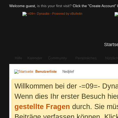
Welcome guest,
is this your first visit?
Click the "Create Account" b
Starts
Hilfe
Kalender
Community
Persönliches
Nützlic
Benutzerliste
Nedjitef
Willkommen bei der -=09=- Dyna
Wenn dies Ihr erster Besuch hier 
gestellte Fragen
durch. Sie mü
Beiträge verfassen können. Klic