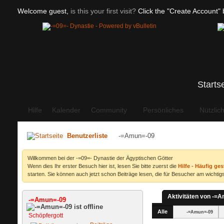
Welcome guest,
is this your first visit?
Click the "Create Account" b
Starts
Hilfe
Kalender
Community
Persönliches
Nützlic
Benutzerliste
-=Amun=-09
Willkommen bei der -=09=- Dynastie der Ägyptischen Götter
Wenn dies Ihr erster Besuch hier ist, lesen Sie bitte zuerst die
Hilfe - Häufig ges
starten. Sie können auch jetzt schon Beiträge lesen, die für Besucher am wichtigs
Aktivitäten von -=
-=Amun=-09
Alle
-=Amun=-09
Schöpfergott