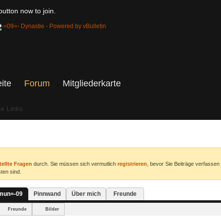
utton now to join.
eite
Forum
Mitgliederkarte
he Links
tellte Fragen
durch. Sie müssen sich vermutlich
registrieren
, bevor Sie Beiträge verfassen
ten sind.
Amun=-09
Pinnwand
Über mich
Freunde
Freunde
Bilder