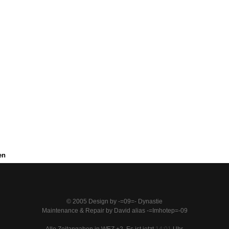
en
© 2005 Design by -=09=- Dynastie
Maintenance & Repair by David alias -=Imhotep=-09