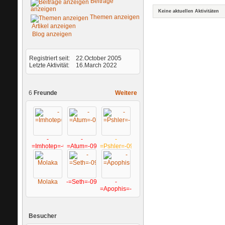
Beiträge
anzeigen
Keine aktuellen Aktivitäten
Themen anzeigen
Artikel anzeigen
Blog anzeigen
Registriert seit
22.October 2005
Letzte Aktivität
16.March 2022
6
Freunde
Weitere
-
-
-
=Imhotep=-09
=Atum=-09
=Pshler=-09
Molaka
-=Seth=-09
-
=Apophis=-09
Besucher