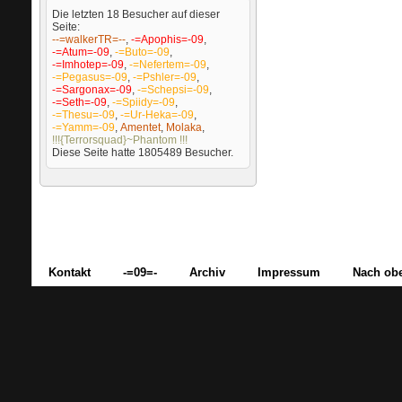
Die letzten 18 Besucher auf dieser
Seite:
--=walkerTR=--
,
-=Apophis=-09
,
-=Atum=-09
,
-=Buto=-09
,
-=Imhotep=-09
,
-=Nefertem=-09
,
-=Pegasus=-09
,
-=Pshler=-09
,
-=Sargonax=-09
,
-=Schepsi=-09
,
-=Seth=-09
,
-=Spiidy=-09
,
-=Thesu=-09
,
-=Ur-Heka=-09
,
-=Yamm=-09
,
Amentet
,
Molaka
,
!!!{Terrorsquad}~Phantom !!!
Diese Seite hatte
1805489
Besucher.
Kontakt
-=09=-
Archiv
Impressum
Nach ob