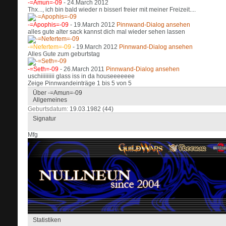
-=Amun=-09
-
24.March 2012
Thx...
, ich bin bald wieder n bisserl freier mit meiner Freizeit....
-=Apophis=-09
-
19.March 2012
Pinnwand-Dialog ansehen
alles gute alter sack kannst dich mal wieder sehen lassen
-=Nefertem=-09
-
19.March 2012
Pinnwand-Dialog ansehen
Alles Gute zum geburtstag
-=Seth=-09
-
26.March 2011
Pinnwand-Dialog ansehen
uschiiiiiiiii glass iss in da houseeeeeee
Zeige Pinnwandeinträge 1 bis
5
von
5
Über -=Amun=-09
Allgemeines
Geburtsdatum
19.03.1982 (44)
Signatur
Mfg
Statistiken