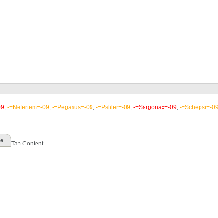
09
,
-=Nefertem=-09
,
-=Pegasus=-09
,
-=Pshler=-09
,
-=Sargonax=-09
,
-=Schepsi=-0
de
Tab Content