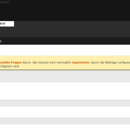
o join.
s
estellte Fragen
durch. Sie müssen sich vermutlich
registrieren
, bevor Sie Beiträge verfass
chtigsten sind.