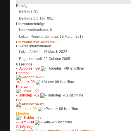
Beiträge
Beiträge
95
Beiträge pro Tag
001
Pinnwandeinträge
Pinnwandeinträge
5
Letzter Pinnwandeintrag
19.March 2017
Pinnwand von -=Amun=-09
Diverse Informationen
Letzte Aktivität
16.March 2022
Registriert seit
22.October 2005
6
Freunde
-=Apophis=-09
Pharao
-=Atum=-09
Pharao
-=Imhotep=-09
Gott
-=Pshler=-09
Member
-=Seth=-09
Schöpfergott