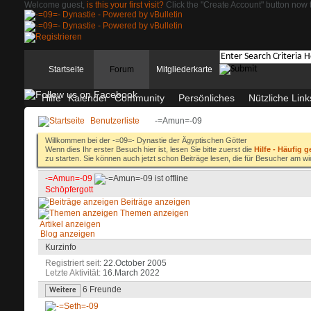
Welcome guest,
is this your first visit?
Click the "Create Account" button now t
Startseite
Forum
Mitgliederkarte
Hilfe
Kalender
Community
Persönliches
Nützliche Link
Benutzerliste
-=Amun=-09
Willkommen bei der -=09=- Dynastie der Ägyptischen Götter
Wenn dies Ihr erster Besuch hier ist, lesen Sie bitte zuerst die
Hilfe - Häufig g
zu starten. Sie können auch jetzt schon Beiträge lesen, die für Besucher am wi
-=Amun=-09
Schöpfergott
Beiträge anzeigen
Themen anzeigen
Artikel anzeigen
Blog anzeigen
Kurzinfo
Registriert seit
22.October 2005
Letzte Aktivität
16.March 2022
6
Freunde
Weitere