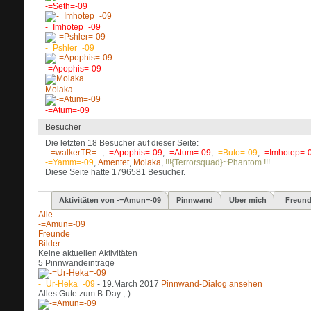
-=Seth=-09
-=Imhotep=-09
-=Pshler=-09
-=Apophis=-09
Molaka
-=Atum=-09
Besucher
Die letzten 18 Besucher auf dieser Seite:
--=walkerTR=--
,
-=Apophis=-09
,
-=Atum=-09
,
-=Buto=-09
,
-=Imhotep=-
-=Yamm=-09
,
Amentet
,
Molaka
,
!!!{Terrorsquad}~Phantom !!!
Diese Seite hatte
1796581
Besucher.
Aktivitäten von -=Amun=-09
Pinnwand
Über mich
Freun
Alle
-=Amun=-09
Freunde
Bilder
Keine aktuellen Aktivitäten
5
Pinnwandeinträge
-=Ur-Heka=-09
-
19.March 2017
Pinnwand-Dialog ansehen
Alles Gute zum B-Day ;-)