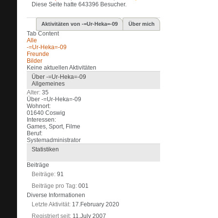
Diese Seite hatte
643396
Besucher.
Aktivitäten von -=Ur-Heka=-09
Über mich
Tab Content
Alle
-=Ur-Heka=-09
Freunde
Bilder
Keine aktuellen Aktivitäten
Über -=Ur-Heka=-09
Allgemeines
Alter
35
Über -=Ur-Heka=-09
Wohnort:
01640 Coswig
Interessen:
Games, Sport, Filme
Beruf:
Systemadministrator
Statistiken
Beiträge
Beiträge
91
Beiträge pro Tag
001
Diverse Informationen
Letzte Aktivität
17.February 2020
Registriert seit
11.July 2007