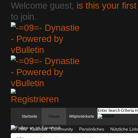
Welcome guest,
is this your first
to join.
Startseite
Forum
Mitgliederkarte
Hilfe
Kalender
Community
Persönliches
Nützliche Link