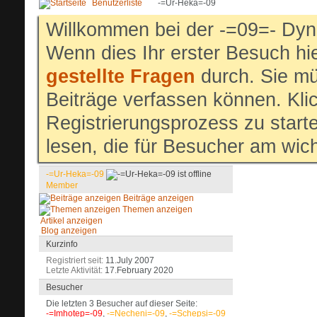
Benutzerliste
-=Ur-Heka=-09
Willkommen bei der -=09=- Dyn
Wenn dies Ihr erster Besuch hier
gestellte Fragen
durch. Sie mü
Beiträge verfassen können. Klic
Registrierungsprozess zu start
lesen, die für Besucher am wich
-=Ur-Heka=-09
Member
Beiträge anzeigen
Themen anzeigen
Artikel anzeigen
Blog anzeigen
Kurzinfo
Registriert seit
11.July 2007
Letzte Aktivität
17.February 2020
Besucher
Die letzten 3 Besucher auf dieser Seite:
-=Imhotep=-09
,
-=Necheni=-09
,
-=Schepsi=-09