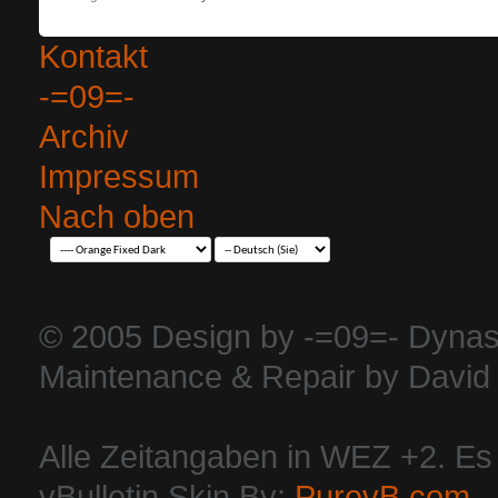
Kontakt
-=09=-
Archiv
Impressum
Nach oben
© 2005 Design by -=09=- Dynas
Maintenance & Repair by David 
Alle Zeitangaben in WEZ +2. Es i
vBulletin Skin By:
PurevB.com