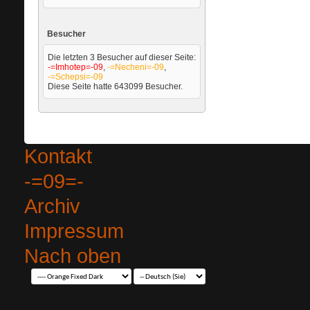
Besucher
Die letzten 3 Besucher auf dieser Seite:
-=Imhotep=-09
,
-=Necheni=-09
,
-=Schepsi=-09
Diese Seite hatte
643099
Besucher.
Kontakt
-=09=-
Archiv
Impressum
Nach oben