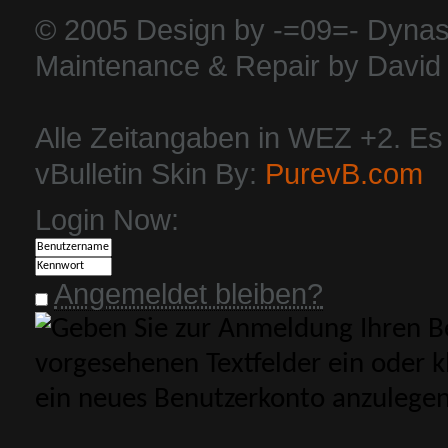
© 2005 Design by -=09=- Dynas
Maintenance & Repair by David 
Alle Zeitangaben in WEZ +2. Es i
vBulletin Skin By:
PurevB.com
Login Now:
Angemeldet bleiben?