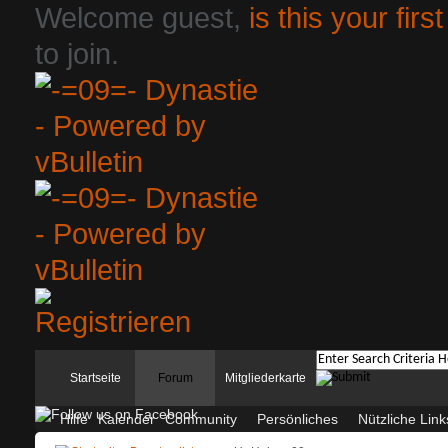
Welcome guest,
is this your first
to join.
Startseite
Forum
Mitgliederkarte
Hilfe
Kalender
Community
Persönliches
Nützliche Link