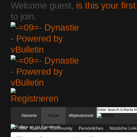
Welcome guest,
is this your first
to join.
Startseite
Forum
Mitgliederkarte
Hilfe
Kalender
Community
Persönliches
Nützliche Link