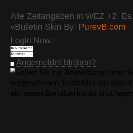
Alle Zeitangaben in WEZ +2. Es i
vBulletin Skin By:
PurevB.com
Login Now:
Angemeldet bleiben?