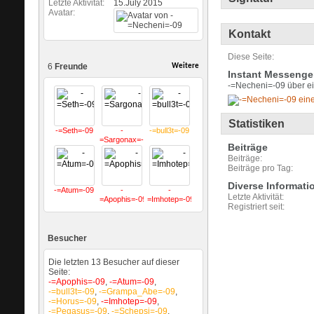
Letzte Aktivität
15.July 2015
Avatar
Kontakt
Diese Seite
6
Freunde
Weitere
Instant Messenge
-=Necheni=-09 über ei
Statistiken
-=Seth=-09
-
-=bull3t=-09
=Sargonax=-09
Beiträge
Beiträge
Beiträge pro Tag
Diverse Informati
-=Atum=-09
-
-
Letzte Aktivität
=Apophis=-09
=Imhotep=-09
Registriert seit
Besucher
Die letzten 13 Besucher auf dieser
Seite:
-=Apophis=-09
,
-=Atum=-09
,
-=bull3t=-09
,
-=Grampa_Abe=-09
,
-=Horus=-09
,
-=Imhotep=-09
,
-=Pegasus=-09
,
-=Schepsi=-09
,