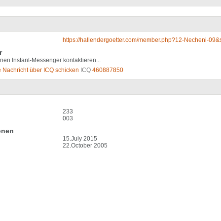
https://hallendergoetter.com/member.php?12-Necheni-0
r
nen Instant-Messenger kontaktieren...
ICQ
460887850
233
003
onen
15.July 2015
22.October 2005