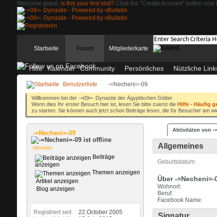
Welcome guest,
is this your first visit?
Click the "Create Account" button now t
Startseite
Forum
Mitgliederkarte
Hilfe
Kalender
Community
Persönliches
Nützliche Link
Benutzerliste
-=Necheni=-09
Willkommen bei der -=09=- Dynastie der Ägyptischen Götter
Wenn dies Ihr erster Besuch hier ist, lesen Sie bitte zuerst die
Hilfe - Häufig g
zu starten. Sie können auch jetzt schon Beiträge lesen, die für Besucher am wi
Aktivitäten von 
-=Necheni=-09
Allgemeines
Member
Beiträge
Geburtsdatum
anzeigen
Themen anzeigen
Über -=Necheni=-
Artikel anzeigen
Wohnort:
Blog anzeigen
Beruf:
Facebook Name:
Registriert seit
22.October 2005
Signatur