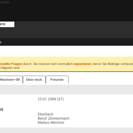
o join.
s
estellte Fragen
durch. Sie müssen sich vermutlich
registrieren
, bevor Sie Beiträge verfass
chtigsten sind.
-=Necheni=-09
Über mich
Freunde
15.07.1989 (37)
09
Eberbach
Beruf: Zimmermann
Markus Melchior