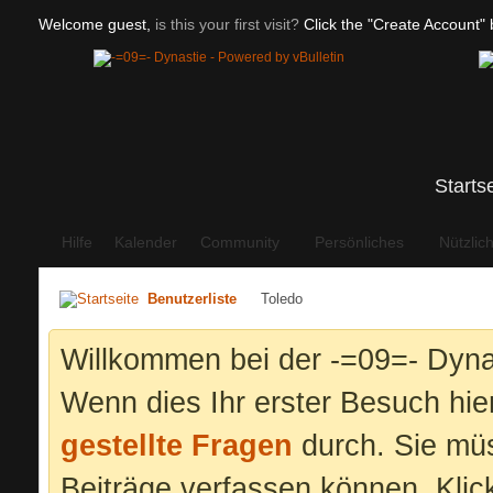
Welcome guest,
is this your first visit?
Click the "Create Account" b
Starts
Hilfe
Kalender
Community
Persönliches
Nützlic
Benutzerliste
Toledo
Willkommen bei der -=09=- Dyna
Wenn dies Ihr erster Besuch hier 
gestellte Fragen
durch. Sie mü
Beiträge verfassen können. Klic