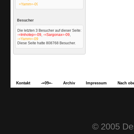
=Yamm=-09
Besucher
Die letzten 3 Besucher auf dieser Seite:
-=Imhotep=-09
,
-=Sargonax=-09
,
-=Yamm=-09
Diese Seite hatte
808768
Besucher.
Kontakt
-=09=-
Archiv
Impressum
Nach ob
© 2005 Des